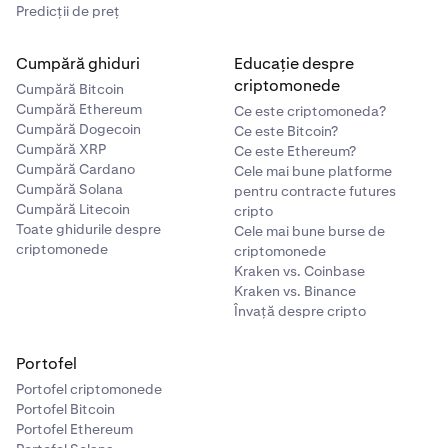
Predicții de preț
Cumpără ghiduri
Educație despre
criptomonede
Cumpără Bitcoin
Cumpără Ethereum
Ce este criptomoneda?
Cumpără Dogecoin
Ce este Bitcoin?
Cumpără XRP
Ce este Ethereum?
Cumpără Cardano
Cele mai bune platforme
Cumpără Solana
pentru contracte futures
Cumpără Litecoin
cripto
Toate ghidurile despre
Cele mai bune burse de
criptomonede
criptomonede
Kraken vs. Coinbase
Kraken vs. Binance
Învață despre cripto
Portofel
Portofel criptomonede
Portofel Bitcoin
Portofel Ethereum