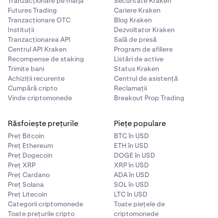
Tranzacționare pe marjă
Securitate Kraken
Futures Trading
Cariere Kraken
Tranzacționare OTC
Blog Kraken
Instituții
Dezvoltator Kraken
Tranzacționarea API
Sală de presă
Centrul API Kraken
Program de afiliere
Recompense de staking
Listări de active
Trimite bani
Status Kraken
Achiziții recurente
Centrul de asistență
Cumpără cripto
Reclamații
Vinde criptomonede
Breakout Prop Trading
Răsfoiește prețurile
Piețe populare
Preț Bitcoin
BTC în USD
Preț Ethereum
ETH în USD
Preț Dogecoin
DOGE în USD
Preț XRP
XRP în USD
Preț Cardano
ADA în USD
Preț Solana
SOL în USD
Preț Litecoin
LTC în USD
Categorii criptomonede
Toate piețele de
Toate prețurile cripto
criptomonede