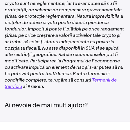
crypto sunt nereglementate, iar tu s-ar putea să nu fii
din soldurile tale de tranzacționare și echitate. Soldurile
Pentru informații suplimentare, te rugăm să consulți
protejat(ă) de scheme de compensare guvernamentale
✅
tale de echitate îți afectează marja liberă și nivelul marjei
Prezentare generală a Recompenselor cu activare pe
și/sau de protecție reglementară. Natura imprevizibilă a
pentru tranzacționarea în marjă.
Kraken
.
piețelor de active crypto poate duce la pierderea
Consultă
Prezentare generală a Staking-ului pe Kraken
fondurilor. Impozitul poate fi plătibil pe orice randament
Polkadot (DOT)
pentru mai multe informații despre staking.
și/sau pe orice creștere a valorii activelor tale crypto și
✅
ar trebui să soliciți sfaturi independente cu privire la
Bonded Opt-In Rewards
poziția ta fiscală. Nu este disponibil în SUA și se aplică
alte restricții geografice. Ratele recompenselor pot fi
Opt-In Rewards îți oferă opțiunea de a câștiga
Dymension (DYM)
modificate. Participarea la Programul de Recompense
recompense non-staking pe active eligibile disponibile
cu activare implică un element de risc și s-ar putea să nu
✅
și solduri de cont inactive pe care le menții în contul tău
fie potrivită pentru toată lumea. Pentru termenii și
de tranzacționare Kraken.
condițiile complete, te rugăm să consulți
Termenii de
Serviciu
ai Kraken.
Dacă îți aloci activele într-un produs Bonded Opt-In
Ethereum (ETH)
Rewards, activele tale vor fi supuse unei perioade de
✅
așteptare după ce le dezaloci, înainte de a fi disponibile
Ai nevoie de mai mult ajutor?
pentru retragere sau tranzacționare.
Pentru produsele Opt-In Rewards, recompensele vor
Restaking Ethereum (ETH)
continua să se acumuleze în timpul unbonding period.
✅