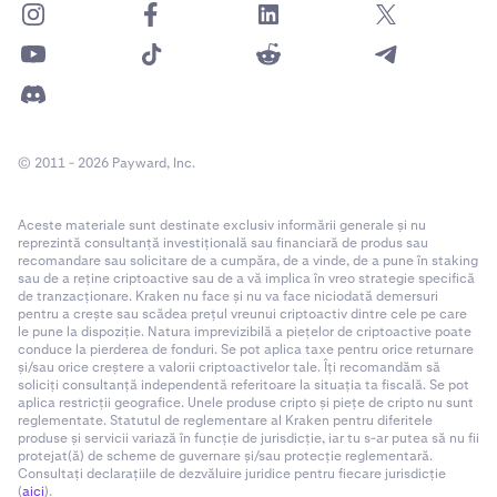
Notă: Se aplică restricții geografice pentru
disponibilitatea activelor și a programelor – vezi
aici
pentru mai multe informații.
Pentru ticker-ele activelor, te rugăm să consulți
documentația API
.
© 2011 - 2026 Payward, Inc.
Recompense cu activare Bonded
Aceste materiale sunt destinate exclusiv informării generale și nu
reprezintă consultanță investițională sau financiară de produs sau
recomandare sau solicitare de a cumpăra, de a vinde, de a pune în staking
Global Dollar Network (USDG)
sau de a reține criptoactive sau de a vă implica în vreo strategie specifică
de tranzacționare. Kraken nu face și nu va face niciodată demersuri
pentru a crește sau scădea prețul vreunui criptoactiv dintre cele pe care
✅
le pune la dispoziție. Natura imprevizibilă a piețelor de criptoactive poate
conduce la pierderea de fonduri. Se pot aplica taxe pentru orice returnare
și/sau orice creștere a valorii criptoactivelor tale. Îți recomandăm să
soliciți consultanță independentă referitoare la situația ta fiscală. Se pot
USD Coin (USDC)
aplica restricții geografice. Unele produse cripto și piețe de cripto nu sunt
reglementate. Statutul de reglementare al Kraken pentru diferitele
✅
produse și servicii variază în funcție de jurisdicție, iar tu s-ar putea să nu fii
protejat(ă) de scheme de guvernare și/sau protecție reglementară.
Consultați declarațiile de dezvăluire juridice pentru fiecare jurisdicție
(
aici
).