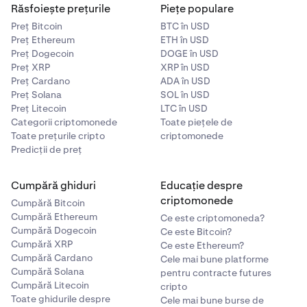
Răsfoiește prețurile
Piețe populare
Kusama (KSM)
Preț Bitcoin
BTC în USD
✅
Preț Ethereum
ETH în USD
Preț Dogecoin
DOGE în USD
Preț XRP
XRP în USD
NEAR Protocol (NEAR)
Preț Cardano
ADA în USD
Preț Solana
SOL în USD
✅
Preț Litecoin
LTC în USD
Categorii criptomonede
Toate piețele de
Toate prețurile cripto
criptomonede
Polygon (POL)
Predicții de preț
✅
Cumpără ghiduri
Educație despre
criptomonede
Cumpără Bitcoin
Secret Network (SCRT)
Cumpără Ethereum
Ce este criptomoneda?
Cumpără Dogecoin
Ce este Bitcoin?
✅
Cumpără XRP
Ce este Ethereum?
Cumpără Cardano
Cele mai bune platforme
Cumpără Solana
pentru contracte futures
Sei Network (SEI)
Cumpără Litecoin
cripto
Toate ghidurile despre
Cele mai bune burse de