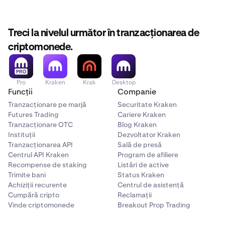
Consultă
Prezentare generală a Opt-In Rewards pe
Kraken
pentru mai multe informații.
Flow (FLOW)
Treci la nivelul următor în tranzacționarea de
✅
criptomonede.
The Graph (GRT)
Pro
Kraken
Krak
Desktop
Funcții
Companie
✅
Tranzacționare pe marjă
Securitate Kraken
Futures Trading
Cariere Kraken
Tranzacționare OTC
Blog Kraken
Injective (INJ)
Instituții
Dezvoltator Kraken
Tranzacționarea API
Sală de presă
✅
Centrul API Kraken
Program de afiliere
Recompense de staking
Listări de active
Trimite bani
Status Kraken
Kava (KAVA)
Achiziții recurente
Centrul de asistență
Cumpără cripto
Reclamații
✅
Vinde criptomonede
Breakout Prop Trading