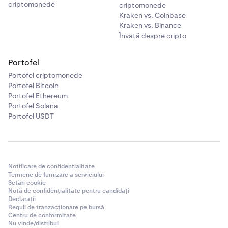
✅
criptomonede
criptomonede
Kraken vs. Coinbase
Kraken vs. Binance
Solana (SOL)
Învață despre cripto
✅
Portofel
Portofel criptomonede
Portofel Bitcoin
Celestia (TIA)
Portofel Ethereum
✅
Portofel Solana
Portofel USDT
Tron (TRX)
✅
Notificare de confidențialitate
Termene de furnizare a serviciului
Setări cookie
Tezos (XTZ)
Notă de confidențialitate pentru candidați
Declarații
✅
Reguli de tranzacționare pe bursă
Centru de conformitate
Nu vinde/distribui