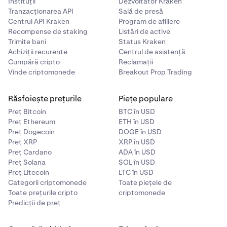
Instituții
Dezvoltator Kraken
Tranzacționarea API
Sală de presă
Centrul API Kraken
Program de afiliere
Recompense de staking
Listări de active
Trimite bani
Status Kraken
Achiziții recurente
Centrul de asistență
Cumpără cripto
Reclamații
Vinde criptomonede
Breakout Prop Trading
Răsfoiește prețurile
Piețe populare
Preț Bitcoin
BTC în USD
Preț Ethereum
ETH în USD
Preț Dogecoin
DOGE în USD
Preț XRP
XRP în USD
Preț Cardano
ADA în USD
Preț Solana
SOL în USD
Preț Litecoin
LTC în USD
Categorii criptomonede
Toate piețele de
Toate prețurile cripto
criptomonede
Predicții de preț