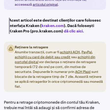
accesează
articolul original
.
Acest articol este destinat clienților care folosesc
interfața Kraken (
kraken.com
). Dacă folosești
Kraken Pro (pro.kraken.com)
dă clic aici.
Reținere la retragere
Anumite tranzacții, cum ar fi
achiziții ACH,
PayPal
,
achiziții cu card de debit sau credit
sau
achiziții din
portofel digital
vor declanșa o reținere de retragere
temporară (72 de ore) pe cont, din motive de
securitate. Depunerile în numerar prin
ACH Plaid
sunt
blocate de la retragere timp de 7 zile. Această reținere
se aplică retragerilor în orice criptomonedă sau monedă
fiat.
Pentru a retrage criptomonede din contul tău Kraken,
trebuie mai întâi să adaugi și să confirmi adresa de