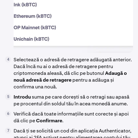
Selectează o adresă de retragere adăugată anterior.
4
Dacă încă nu ai o adresă de retragere pentru
criptomoneda aleasă, dă clic pe butonul
Adaugă o
nouă adresă de retragere
pentru a adăuga și
confirma una nouă.
Introdu
suma pe care dorești să o retragi sau apasă
5
pe procentul din soldul tău în acea monedă anume.
Verifică dacă toate informațiile sunt corecte și apoi
6
dă clic pe
Confirmare
.
Dacă ți se solicită un cod din aplicația Authenticator,
7
atunci ai 2FA activat pentru alimentarea contului tău