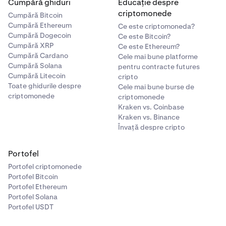
Cumpără ghiduri
Educație despre
criptomonede
Cumpără Bitcoin
Cumpără Ethereum
Ce este criptomoneda?
Cumpără Dogecoin
Ce este Bitcoin?
Cumpără XRP
Ce este Ethereum?
Cumpără Cardano
Cele mai bune platforme
Cumpără Solana
pentru contracte futures
Cumpără Litecoin
cripto
Toate ghidurile despre
Cele mai bune burse de
criptomonede
criptomonede
Kraken vs. Coinbase
Kraken vs. Binance
Învață despre cripto
Portofel
Portofel criptomonede
Portofel Bitcoin
Portofel Ethereum
Portofel Solana
Portofel USDT