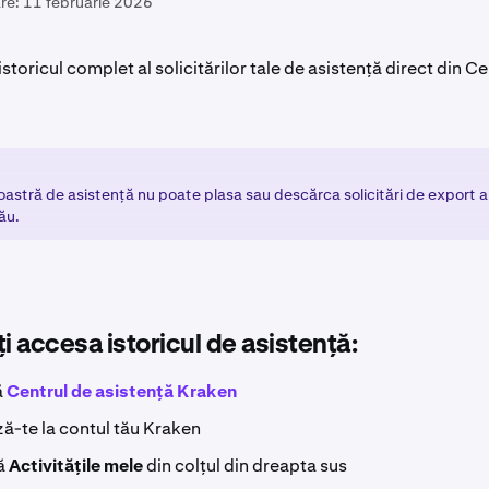
re:
11 februarie 2026
istoricul complet al solicitărilor tale de asistență direct din C
astră de asistență nu poate plasa sau descărca solicitări de export al i
ău.
ți accesa istoricul de asistență:
ă
Centrul de asistență Kraken
-te la contul tău Kraken
ă
Activitățile mele
din colțul din dreapta sus