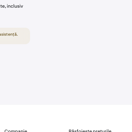
te, inclusiv
asistență.
Companie
Răsfoiește prețurile