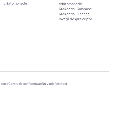
criptomonede
criptomonede
Kraken vs. Coinbase
Kraken vs. Binance
Învață despre cripto
 bursă
Centru de conformitate
Nu vinde/distribui