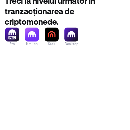
Treci la nivelul următor în
tranzacționarea de
criptomonede.
Pro
Kraken
Krak
Desktop