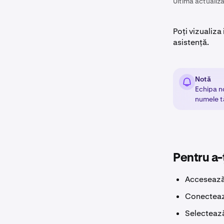
Ultima actualiza
Poți vizualiza 
asistență.
Notă
Echipa no
numele t
Pentru a-
Acceseaz
Conectează
Selecteaz