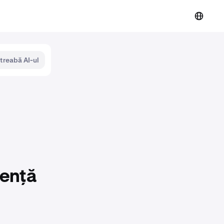
ntreabă AI-ul
tență