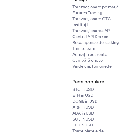
Tranzacționare pe marjă
Futures Trading
Tranzacționare OTC
Instituții
Tranzacționarea API
Centrul API Kraken
Recompense de staking
Trimite bani
Achiziții recurente
Cumpără cripto
Vinde criptomonede
Piețe populare
BTC în USD
ETH în USD
DOGE în USD
XRP în USD
ADA în USD
SOL în USD
LTC în USD
Toate piețele de