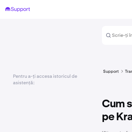
Support
Tra
Pentru a-ți accesa istoricul de
asistență:
Cum să
pe Kr