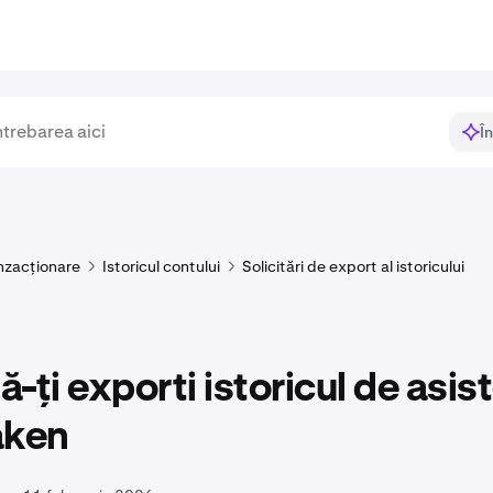
Î
nzacționare
Istoricul contului
Solicitări de export al istoricului
-ți exporti istoricul de asis
aken