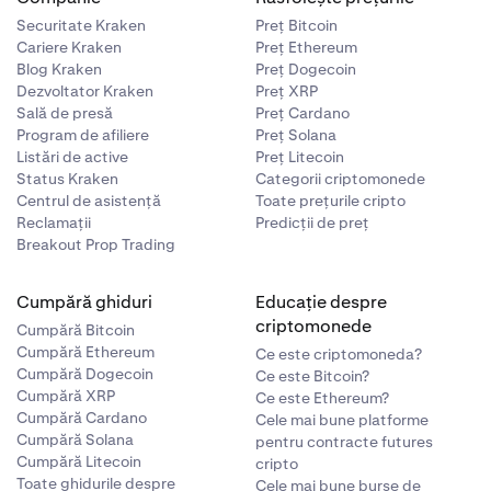
Securitate Kraken
Preț Bitcoin
Cariere Kraken
Preț Ethereum
Blog Kraken
Preț Dogecoin
Dezvoltator Kraken
Preț XRP
Sală de presă
Preț Cardano
Program de afiliere
Preț Solana
Listări de active
Preț Litecoin
Status Kraken
Categorii criptomonede
Centrul de asistență
Toate prețurile cripto
Reclamații
Predicții de preț
Breakout Prop Trading
Cumpără ghiduri
Educație despre
criptomonede
Cumpără Bitcoin
Cumpără Ethereum
Ce este criptomoneda?
Cumpără Dogecoin
Ce este Bitcoin?
Cumpără XRP
Ce este Ethereum?
Cumpără Cardano
Cele mai bune platforme
Cumpără Solana
pentru contracte futures
Cumpără Litecoin
cripto
Toate ghidurile despre
Cele mai bune burse de