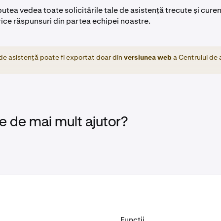
putea vedea toate solicitările tale de asistență trecute și curen
orice răspunsuri din partea echipei noastre.
 de asistență poate fi exportat doar din
versiunea web
a Centrului de 
e de mai mult ajutor?
Funcții