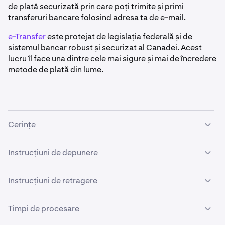
de plată securizată prin care poți trimite și primi
transferuri bancare folosind adresa ta de e-mail.
e-Transfer
este protejat de legislația federală și de
sistemul bancar robust și securizat al Canadei. Acest
lucru îl face una dintre cele mai sigure și mai de încredere
metode de plată din lume.
Cerințe
Serviciile e-Transfer funcționează exclusiv cu conturi
Instrucțiuni de depunere
bancare canadiene. Pentru a utiliza e-Transfer-urile,
trebuie să îndeplinești următoarele cerințe:
Pentru ca depunerea să decurgă fără probleme,
Instrucțiuni de retragere
folosește
lista noastră de verificare pentru depuneri
înainte de a trimite fonduri.
•
Să ai un cont bancar canadian care acceptă e-
Pentru a iniția o retragere folosind un e-Transfer:
Timpi de procesare
Transfer.
Urmează pașii de mai jos pentru a iniția o depunere