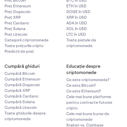
Preț Bitcoin
BTC în USD
Preț Ethereum
ETH în USD
Preț Dogecoin
DOGE în USD
Preț XRP
XRP în USD
Preț Cardano
ADA în USD
Preț Solana
SOL în USD
Preț Litecoin
LTC în USD
Categorii criptomonede
Toate piețele de
Toate prețurile cripto
criptomonede
Predicții de preț
Cumpără ghiduri
Educație despre
criptomonede
Cumpără Bitcoin
Cumpără Ethereum
Ce este criptomoneda?
Cumpără Dogecoin
Ce este Bitcoin?
Cumpără XRP
Ce este Ethereum?
Cumpără Cardano
Cele mai bune platforme
Pe platforma e-Transfer, selectează banca ta din lista
5
Cumpără Solana
pentru contracte futures
instituțiilor disponibile. Conectează-te la contul tău
Cumpără Litecoin
cripto
bancar și urmează instrucțiunile pentru a autoriza și
Toate ghidurile despre
Cele mai bune burse de
procesa depunerea.
criptomonede
criptomonede
Kraken vs. Coinbase