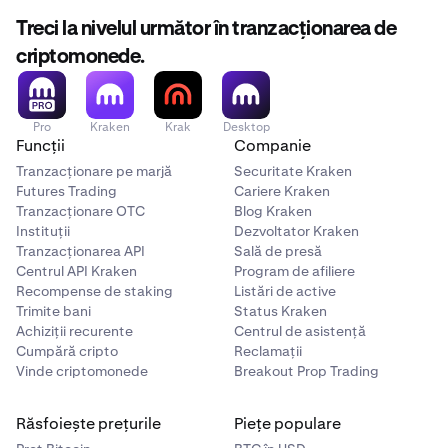
tale sau numărul de referință pentru a te ajuta să
profilului tău e-Transfer, îți recomandăm să contactezi
găsești e-mailul corect.
Treci la nivelul următor în tranzacționarea de
serviciul de asistență pentru clienți al băncii tale pentru
criptomonede.
Răspunsul tău secret nu se va schimba. Dacă ai un
2
asistență suplimentară.
răspuns secret de la o tranzacție anterioară, îl poți
folosi pe cel vechi.
Pro
Kraken
Krak
Desktop
Dacă tot nu poți găsi un e-mail cu răspunsul tău
3
Funcții
Companie
secret, te rugăm
contactează echipa noastră de
Tranzacționare pe marjă
Securitate Kraken
asistență
pentru a primi ajutor.
Futures Trading
Cariere Kraken
Tranzacționare OTC
Blog Kraken
Instituții
Dezvoltator Kraken
Tranzacționarea API
Sală de presă
Centrul API Kraken
Program de afiliere
Dă clic pe Continuare către e-Transfer pentru a
4
Recompense de staking
Listări de active
continua cu procesul de depunere.
Trimite bani
Status Kraken
Achiziții recurente
Centrul de asistență
Cumpără cripto
Reclamații
Vinde criptomonede
Breakout Prop Trading
Răsfoiește prețurile
Piețe populare