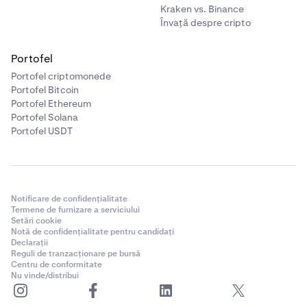
Kraken vs. Binance
Învață despre cripto
Portofel
Portofel criptomonede
Portofel Bitcoin
Portofel Ethereum
Portofel Solana
Portofel USDT
Notificare de confidențialitate
Termene de furnizare a serviciului
Setări cookie
Notă de confidențialitate pentru candidați
Declarații
Reguli de tranzacționare pe bursă
Centru de conformitate
Odată ce transferul este finalizat, fondurile tale vor fi
6
Nu vinde/distribui
procesate și creditate în contul tău Kraken.