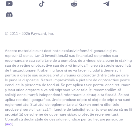
© 2011 - 2026 Payward, Inc.
Aceste materiale sunt destinate exclusiv informării generale și nu
reprezintă consultanță investițională sau financiară de produs sau
recomandare sau solicitare de a cumpăra, de a vinde, de a pune în staking
sau de a reține criptoactive sau de a vă implica în vreo strategie specifică
de tranzacționare. Kraken nu face și nu va face niciodată demersuri
pentru a crește sau scădea prețul vreunui criptoactiv dintre cele pe care
le pune la dispoziție. Natura imprevizibilă a piețelor de criptoactive poate
conduce la pierderea de fonduri. Se pot aplica taxe pentru orice returnare
și/sau orice creștere a valorii criptoactivelor tale. Îți recomandăm să
soliciți consultanță independentă referitoare la situația ta fiscală. Se pot
aplica restricții geografice. Unele produse cripto și piețe de cripto nu sunt
reglementate. Statutul de reglementare al Kraken pentru diferitele
produse și servicii variază în funcție de jurisdicție, iar tu s-ar putea să nu fii
protejat(ă) de scheme de guvernare și/sau protecție reglementară.
Consultați declarațiile de dezvăluire juridice pentru fiecare jurisdicție
(
aici
).