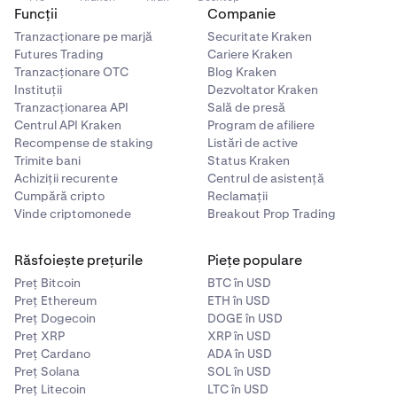
Funcții
Companie
Tranzacționare pe marjă
Securitate Kraken
Futures Trading
Cariere Kraken
Tranzacționare OTC
Blog Kraken
Instituții
Dezvoltator Kraken
Tranzacționarea API
Sală de presă
Centrul API Kraken
Program de afiliere
Recompense de staking
Listări de active
Trimite bani
Status Kraken
Achiziții recurente
Centrul de asistență
Cumpără cripto
Reclamații
Vinde criptomonede
Breakout Prop Trading
Răsfoiește prețurile
Piețe populare
Preț Bitcoin
BTC în USD
Preț Ethereum
ETH în USD
Preț Dogecoin
DOGE în USD
Preț XRP
XRP în USD
Preț Cardano
ADA în USD
Preț Solana
SOL în USD
Preț Litecoin
LTC în USD