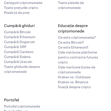
Categorii criptomonede
Toate piețele de
Toate prețurile cripto
criptomonede
Predicții de preț
Cumpără ghiduri
Educație despre
criptomonede
Cumpără Bitcoin
Cumpără Ethereum
Ce este criptomoneda?
Cumpără Dogecoin
Ce este Bitcoin?
Cumpără XRP
Ce este Ethereum?
Cumpără Cardano
Cele mai bune platforme
Cumpără Solana
pentru contracte futures
Cumpără Litecoin
cripto
Toate ghidurile despre
Cele mai bune burse de
criptomonede
criptomonede
Kraken vs. Coinbase
Kraken vs. Binance
Învață despre cripto
Portofel
Portofel criptomonede