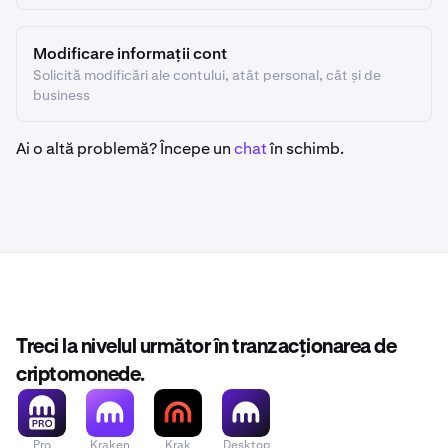
Modificare informații cont
Solicită modificări ale contului, atât personal, cât și de
business
Ai o altă problemă? Începe un
chat
în schimb.
Treci la nivelul următor în tranzacționarea de
criptomonede.
Pro
Kraken
Krak
Desktop