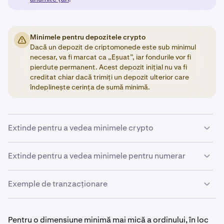
Minimele pentru depozitele crypto
Dacă un depozit de criptomonede este sub minimul
necesar, va fi marcat ca „Eșuat”, iar fondurile vor fi
pierdute permanent. Acest depozit inițial nu va fi
creditat chiar dacă trimiți un depozit ulterior care
îndeplinește cerința de sumă minimă.
Extinde pentru a vedea minimele crypto
Mai jos este un rezumat al valorilor minime necesare
Extinde pentru a vedea minimele pentru numerar
pentru depunerea și tranzacționarea criptomonedelor.
Minimele pentru retrageri le găsești
aici
.
Exemple de tranzacționare
Monedă de bază
Nu putem face excepții de la minime, așa că te rugăm
să îți planifici activitatea în consecință.
Dacă tranzacționezi BTC, volumul ordinului trebuie să fie
Ordin minim
de 0,0001 BTC sau mai mare.
Pentru o dimensiune minimă mai mică a ordinului, în loc
Valorile de mai jos se pot schimba fără notificare și pot