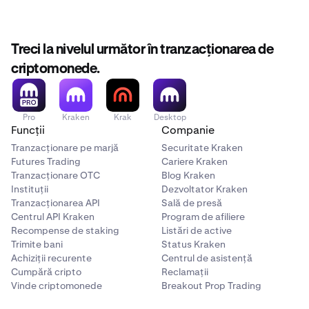
pentru depozite
pentru mai multe detalii.
de
metoda de depunere
utilizată.
Separatorii zecimali și de mii afișați în acest articol pot
diferi de formatele afișate pe platformele noastre de
Treci la nivelul următor în tranzacționarea de
tranzacționare. Consultă articolul nostru despre cum
criptomonede.
utilizăm
punctele și virgulele
pentru mai multe informații.
Pro
Kraken
Krak
Desktop
Funcții
Companie
Tranzacționare pe marjă
Securitate Kraken
Futures Trading
Cariere Kraken
Tranzacționare OTC
Blog Kraken
Instituții
Dezvoltator Kraken
Tranzacționarea API
Sală de presă
Centrul API Kraken
Program de afiliere
Recompense de staking
Listări de active
Trimite bani
Status Kraken
Achiziții recurente
Centrul de asistență
Cumpără cripto
Reclamații
Vinde criptomonede
Breakout Prop Trading