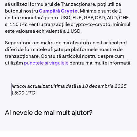
să utilizezi formularul de Tranzacționare, poți utiliza
să nu fie întotdeauna actuale.
Conectează-te la contul
Dacă tranzacționezi ETH, volumul ordinului trebuie să fie
Euro
butonul nostru
Cumpără Crypto
. Minimele sunt de 1
tău Kraken
pentru a vedea cele mai recente informații
de 0,01 ETH sau mai mare.
unitate monetară pentru USD, EUR, GBP, CAD, AUD, CHF
listate pe fiecare pagină de depunere și
5 EUR
și 110 JPY. Pentru tranzacțiile crypto-to-crypto, minimul
retragere. Dimensiunea minimă a ordinului se referă
Dacă tranzacționezi EUR, volumul ordinului trebuie să fie
este valoarea echivalentă a 1 USD.
la
moneda de bază
.
de 5 EUR sau mai mare.
Dolar american
Separatorii zecimali și de mii afișați în acest articol pot
Toate valorile sunt în criptomoneda respectivă, nu
diferi de formatele afișate pe platformele noastre de
procente.
5 USD
tranzacționare. Consultă articolul nostru despre cum
utilizăm
punctele și virgulele
pentru mai multe informații.
*Două versiuni de USDC sunt acceptate în prezent pe
Polygon și Arbitrum: USDC.e și USDC nativ.
Liră sterlină
**AVT, GENS, PICA, OTP, SXP și WETH sunt disponibile
5 GBP
Articol actualizat ultima dată la 18 decembrie 2025
în prezent doar pentru depuneri și retrageri, nu și pentru
15:00 UTC
tranzacționare.
Dolar australian
Se pot aplica și comisioane de finanțare și
Ai nevoie de mai mult ajutor?
10 AUD
tranzacționare.
Dacă un depozit este sub minimul necesar, fondurile pot
să nu fie creditate în contul tău. Vezi articolul
Minimele
Minimele pentru depozitele în monede fiduciare depind