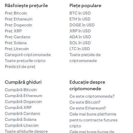
Răsfoiește prețurile
Piețe populare
Preț Bitcoin
BTC în USD
Preț Ethereum
ETH în USD
Preț Dogecoin
DOGE în USD
Preț XRP
XRP în USD
Preț Cardano
ADA în USD
Preț Solana
SOL în USD
Preț Litecoin
LTC în USD
Categorii criptomonede
Toate piețele de
Toate prețurile cripto
criptomonede
Predicții de preț
Cumpără ghiduri
Educație despre
criptomonede
Cumpără Bitcoin
Cumpără Ethereum
Ce este criptomoneda?
Cumpără Dogecoin
Ce este Bitcoin?
Cumpără XRP
Ce este Ethereum?
Cumpără Cardano
Cele mai bune platforme
Cumpără Solana
pentru contracte futures
Cumpără Litecoin
cripto
Toate ghidurile despre
Cele mai bune burse de