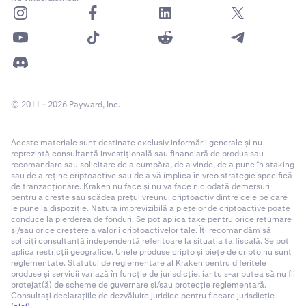
© 2011 - 2026 Payward, Inc.
Aceste materiale sunt destinate exclusiv informării generale și nu
reprezintă consultanță investițională sau financiară de produs sau
recomandare sau solicitare de a cumpăra, de a vinde, de a pune în staking
sau de a reține criptoactive sau de a vă implica în vreo strategie specifică
de tranzacționare. Kraken nu face și nu va face niciodată demersuri
pentru a crește sau scădea prețul vreunui criptoactiv dintre cele pe care
le pune la dispoziție. Natura imprevizibilă a piețelor de criptoactive poate
conduce la pierderea de fonduri. Se pot aplica taxe pentru orice returnare
și/sau orice creștere a valorii criptoactivelor tale. Îți recomandăm să
soliciți consultanță independentă referitoare la situația ta fiscală. Se pot
aplica restricții geografice. Unele produse cripto și piețe de cripto nu sunt
reglementate. Statutul de reglementare al Kraken pentru diferitele
produse și servicii variază în funcție de jurisdicție, iar tu s-ar putea să nu fii
protejat(ă) de scheme de guvernare și/sau protecție reglementară.
Consultați declarațiile de dezvăluire juridice pentru fiecare jurisdicție