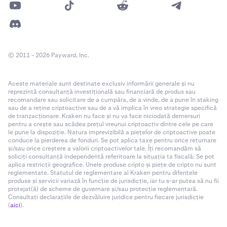
© 2011 - 2026 Payward, Inc.
Aceste materiale sunt destinate exclusiv informării generale și nu
reprezintă consultanță investițională sau financiară de produs sau
recomandare sau solicitare de a cumpăra, de a vinde, de a pune în staking
sau de a reține criptoactive sau de a vă implica în vreo strategie specifică
de tranzacționare. Kraken nu face și nu va face niciodată demersuri
pentru a crește sau scădea prețul vreunui criptoactiv dintre cele pe care
le pune la dispoziție. Natura imprevizibilă a piețelor de criptoactive poate
conduce la pierderea de fonduri. Se pot aplica taxe pentru orice returnare
și/sau orice creștere a valorii criptoactivelor tale. Îți recomandăm să
soliciți consultanță independentă referitoare la situația ta fiscală. Se pot
aplica restricții geografice. Unele produse cripto și piețe de cripto nu sunt
reglementate. Statutul de reglementare al Kraken pentru diferitele
produse și servicii variază în funcție de jurisdicție, iar tu s-ar putea să nu fii
protejat(ă) de scheme de guvernare și/sau protecție reglementară.
Consultați declarațiile de dezvăluire juridice pentru fiecare jurisdicție
(
aici
).