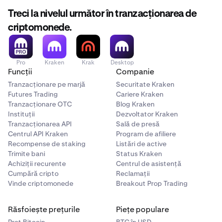
Treci la nivelul următor în tranzacționarea de
Soluție
:
schimbă soldurile tale
în moneda pe care vrei
s-o retragi.
criptomonede.
Pro
Kraken
Krak
Desktop
Funcții
Companie
Tranzacționare pe marjă
Securitate Kraken
Futures Trading
Cariere Kraken
Tranzacționare OTC
Blog Kraken
Instituții
Dezvoltator Kraken
Tranzacționarea API
Sală de presă
Centrul API Kraken
Program de afiliere
Recompense de staking
Listări de active
Trimite bani
Status Kraken
Achiziții recurente
Centrul de asistență
Cumpără cripto
Reclamații
Vinde criptomonede
Breakout Prop Trading
Răsfoiește prețurile
Piețe populare