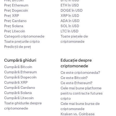
Preț Bitcoin
BTC în USD
Preț Ethereum
ETH în USD
Preț Dogecoin
DOGE în USD
Preț XRP
XRP în USD
Preț Cardano
ADA în USD
Preț Solana
SOL în USD
Preț Litecoin
LTC în USD
Categorii criptomonede
Toate piețele de
Toate prețurile cripto
criptomonede
Predicții de preț
Cumpără ghiduri
Educație despre
criptomonede
Cumpără Bitcoin
Cumpără Ethereum
Ce este criptomoneda?
Cumpără Dogecoin
Ce este Bitcoin?
Cumpără XRP
Ce este Ethereum?
Cumpără Cardano
Cele mai bune platforme
Cumpără Solana
pentru contracte futures
Cumpără Litecoin
cripto
Toate ghidurile despre
Cele mai bune burse de
criptomonede
criptomonede
Kraken vs. Coinbase