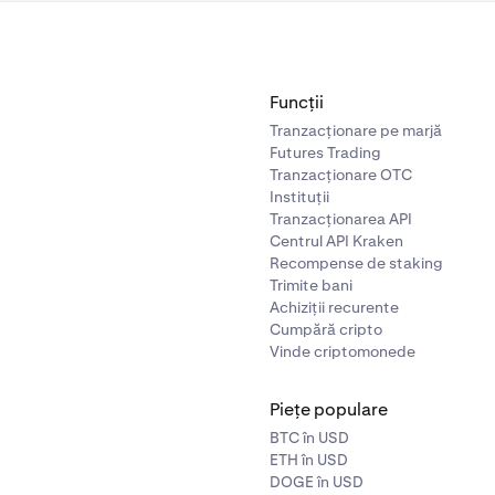
Funcții
Tranzacționare pe marjă
Futures Trading
Tranzacționare OTC
Instituții
Tranzacționarea API
Centrul API Kraken
Recompense de staking
Trimite bani
Achiziții recurente
Cumpără cripto
Vinde criptomonede
Piețe populare
BTC în USD
ETH în USD
DOGE în USD