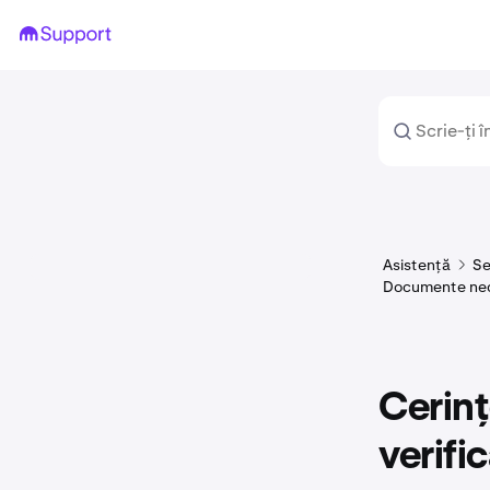
Asistență
Se
Documente nece
Cerinț
verifi