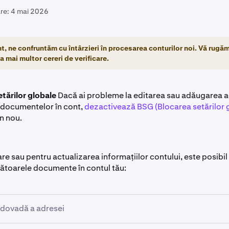
re:
4 mai 2026
nt, ne confruntăm cu întârzieri în procesarea conturilor noi. Vă rugăm
a mai multor cereri de verificare.
tărilor globale
Dacă ai probleme la editarea sau adăugarea ad
 documentelor în cont,
dezactivează BSG (Blocarea setărilor 
n nou.
are sau pentru actualizarea informațiilor contului, este posibil
mătoarele documente în contul tău:
dovadă a adresei