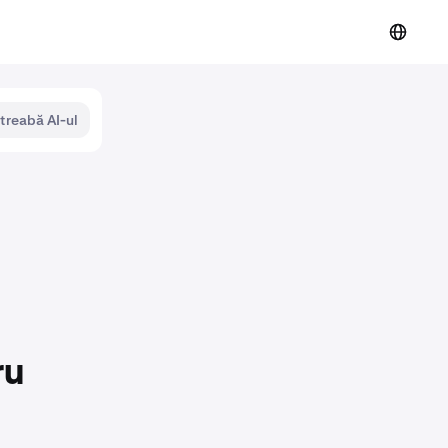
ntreabă AI-ul
ru