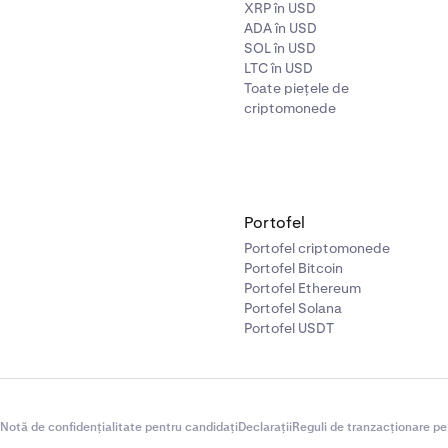
XRP în USD
ADA în USD
SOL în USD
LTC în USD
Toate piețele de
criptomonede
Portofel
Portofel criptomonede
Portofel Bitcoin
Portofel Ethereum
Portofel Solana
Portofel USDT
Notă de confidențialitate pentru candidați
Declarații
Reguli de tranzacționare pe