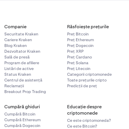
Companie
Răsfoiește prețurile
Securitate Kraken
Preț Bitcoin
Cariere Kraken
Preț Ethereum
Blog Kraken
Preț Dogecoin
Dezvoltator Kraken
Preț XRP
Sală de presă
Preț Cardano
Program de afiliere
Preț Solana
Listări de active
Preț Litecoin
Status Kraken
Categorii criptomonede
Centrul de asistență
Toate prețurile cripto
Reclamații
Predicții de preț
Breakout Prop Trading
Cumpără ghiduri
Educație despre
criptomonede
Cumpără Bitcoin
Cumpără Ethereum
Ce este criptomoneda?
Cumpără Dogecoin
Ce este Bitcoin?