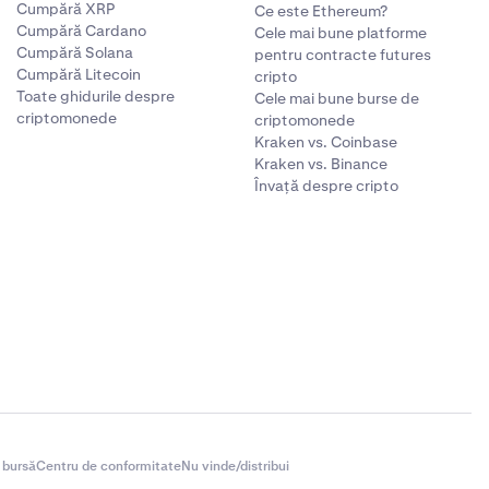
Cumpără XRP
Ce este Ethereum?
Cumpără Cardano
Cele mai bune platforme
Cumpără Solana
pentru contracte futures
Cumpără Litecoin
cripto
Toate ghidurile despre
Cele mai bune burse de
criptomonede
criptomonede
Kraken vs. Coinbase
Kraken vs. Binance
Învață despre cripto
 bursă
Centru de conformitate
Nu vinde/distribui