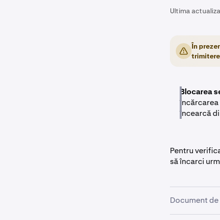
Ultima actualiza
În preze
trimitere
Blocarea se
încărcarea
încearcă di
Pentru verific
să încarci ur
Document de 