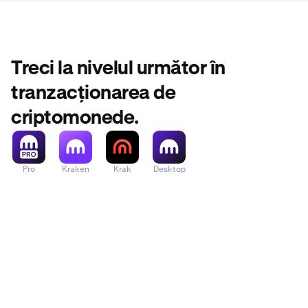
Treci la nivelul următor în
tranzacționarea de
criptomonede.
Pro
Kraken
Krak
Desktop