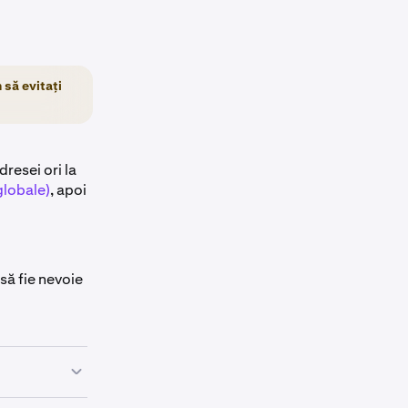
 să evitați
resei ori la
globale)
, apoi
 să fie nevoie