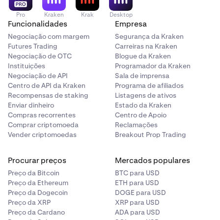
capital no momento da violação.
Pro
Kraken
Krak
Desktop
Este processo é automático e acontece em tempo real.
Funcionalidades
Empresa
Não há aviso antes que a violação seja acionada. Para
Negociação com margem
Segurança da Kraken
mais informações sobre o que acontece após uma
Futures Trading
Carreiras na Kraken
violação, consulte
O Que Acontece Quando a Sua Conta
Negociação de OTC
Blogue da Kraken
É Violada
.
Instituições
Programador da Kraken
Negociação de API
Sala de imprensa
Centro de API da Kraken
Programa de afiliados
Recompensas de staking
Listagens de ativos
Enviar dinheiro
Estado da Kraken
Compras recorrentes
Centro de Apoio
Comprar criptomoeda
Reclamações
Vender criptomoedas
Breakout Prop Trading
Procurar preços
Mercados populares
Preço da Bitcoin
BTC para USD
Preço da Ethereum
ETH para USD
Preço da Dogecoin
DOGE para USD
Preço da XRP
XRP para USD
Preço da Cardano
ADA para USD