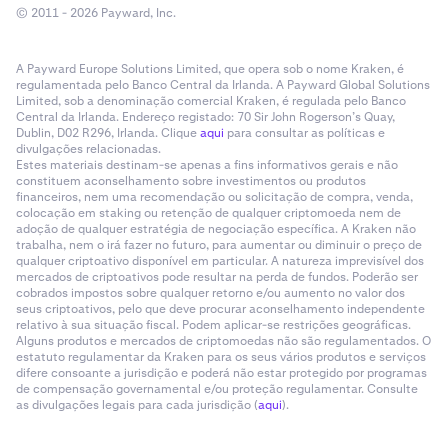
© 2011 - 2026 Payward, Inc.
A Payward Europe Solutions Limited, que opera sob o nome Kraken, é
regulamentada pelo Banco Central da Irlanda. A Payward Global Solutions
Limited, sob a denominação comercial Kraken, é regulada pelo Banco
Central da Irlanda. Endereço registado: 70 Sir John Rogerson’s Quay,
Dublin, D02 R296, Irlanda. Clique
aqui
para consultar as políticas e
divulgações relacionadas.
Estes materiais destinam-se apenas a fins informativos gerais e não
constituem aconselhamento sobre investimentos ou produtos
financeiros, nem uma recomendação ou solicitação de compra, venda,
colocação em staking ou retenção de qualquer criptomoeda nem de
adoção de qualquer estratégia de negociação específica. A Kraken não
trabalha, nem o irá fazer no futuro, para aumentar ou diminuir o preço de
qualquer criptoativo disponível em particular. A natureza imprevisível dos
mercados de criptoativos pode resultar na perda de fundos. Poderão ser
cobrados impostos sobre qualquer retorno e/ou aumento no valor dos
seus criptoativos, pelo que deve procurar aconselhamento independente
relativo à sua situação fiscal. Podem aplicar-se restrições geográficas.
Alguns produtos e mercados de criptomoedas não são regulamentados. O
estatuto regulamentar da Kraken para os seus vários produtos e serviços
difere consoante a jurisdição e poderá não estar protegido por programas
de compensação governamental e/ou proteção regulamentar. Consulte
as divulgações legais para cada jurisdição (
aqui
).