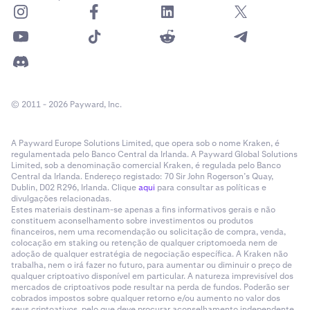
© 2011 - 2026 Payward, Inc.
A Payward Europe Solutions Limited, que opera sob o nome Kraken, é
regulamentada pelo Banco Central da Irlanda. A Payward Global Solutions
Limited, sob a denominação comercial Kraken, é regulada pelo Banco
Central da Irlanda. Endereço registado: 70 Sir John Rogerson’s Quay,
Dublin, D02 R296, Irlanda. Clique
aqui
para consultar as políticas e
divulgações relacionadas.
Estes materiais destinam-se apenas a fins informativos gerais e não
constituem aconselhamento sobre investimentos ou produtos
financeiros, nem uma recomendação ou solicitação de compra, venda,
colocação em staking ou retenção de qualquer criptomoeda nem de
adoção de qualquer estratégia de negociação específica. A Kraken não
trabalha, nem o irá fazer no futuro, para aumentar ou diminuir o preço de
qualquer criptoativo disponível em particular. A natureza imprevisível dos
mercados de criptoativos pode resultar na perda de fundos. Poderão ser
cobrados impostos sobre qualquer retorno e/ou aumento no valor dos
seus criptoativos, pelo que deve procurar aconselhamento independente