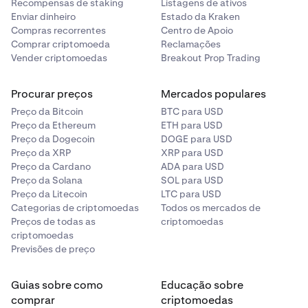
de sessão?
Recompensas de staking
Listagens de ativos
Enviar dinheiro
Estado da Kraken
O que é uma Chave de Acesso?
Como funciona a autenticação de dois fatores (2FA) para
Compras recorrentes
Centro de Apoio
negociações?
Comprar criptomoeda
Reclamações
Utilizar uma Chave de Segurança para a autenticação de
Vender criptomoedas
Breakout Prop Trading
dois fatores (2FA)
Como funciona a autenticação de dois fatores (2FA) para
financiamento (depósitos e levantamentos)?
O que é uma aplicação de autenticação?
Procurar preços
Mercados populares
Preço da Bitcoin
BTC para USD
Riscos de usar uma aplicação de autenticação
Preço da Ethereum
ETH para USD
Preço da Dogecoin
DOGE para USD
Preço da XRP
XRP para USD
Preço da Cardano
ADA para USD
Preço da Solana
SOL para USD
Preço da Litecoin
LTC para USD
Categorias de criptomoedas
Todos os mercados de
Preços de todas as
criptomoedas
criptomoedas
Previsões de preço
Guias sobre como
Educação sobre
comprar
criptomoedas