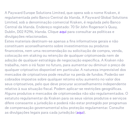
A Payward Europe Solutions Limited, que opera sob o nome Kraken, é
regulamentada pelo Banco Central da Irlanda. A Payward Global Solutions
Limited, sob a denominação comercial Kraken, é regulada pelo Banco
Central da Irlanda. Endereço registado: 70 Sir John Rogerson’s Quay,
Dublin, D02 R296, Irlanda. Clique
aqui
para consultar as políticas e
divulgações relacionadas.
Estes materiais destinam-se apenas a fins informativos gerais e não
constituem aconselhamento sobre investimentos ou produtos
financeiros, nem uma recomendação ou solicitação de compra, venda,
colocação em staking ou retenção de qualquer criptomoeda nem de
adoção de qualquer estratégia de negociação específica. A Kraken não
trabalha, nem o irá fazer no futuro, para aumentar ou diminuir o preço de
qualquer criptoativo disponível em particular. A natureza imprevisível dos
mercados de criptoativos pode resultar na perda de fundos. Poderão ser
cobrados impostos sobre qualquer retorno e/ou aumento no valor dos
seus criptoativos, pelo que deve procurar aconselhamento independente
relativo à sua situação fiscal. Podem aplicar-se restrições geográficas.
Alguns produtos e mercados de criptomoedas não são regulamentados. O
estatuto regulamentar da Kraken para os seus vários produtos e serviços
difere consoante a jurisdição e poderá não estar protegido por programas
de compensação governamental e/ou proteção regulamentar. Consulte
as divulgações legais para cada jurisdição (
aqui
).