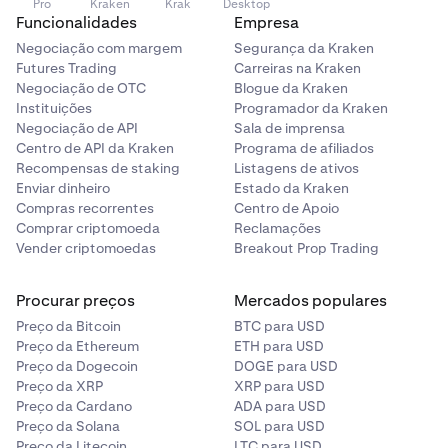
Pro
Kraken
Krak
Desktop
Funcionalidades
Empresa
Negociação com margem
Segurança da Kraken
Futures Trading
Carreiras na Kraken
Negociação de OTC
Blogue da Kraken
Instituições
Programador da Kraken
Negociação de API
Sala de imprensa
Centro de API da Kraken
Programa de afiliados
Recompensas de staking
Listagens de ativos
Enviar dinheiro
Estado da Kraken
Compras recorrentes
Centro de Apoio
Comprar criptomoeda
Reclamações
Vender criptomoedas
Breakout Prop Trading
Procurar preços
Mercados populares
Preço da Bitcoin
BTC para USD
Preço da Ethereum
ETH para USD
Preço da Dogecoin
DOGE para USD
Preço da XRP
XRP para USD
Preço da Cardano
ADA para USD
Preço da Solana
SOL para USD
Preço da Litecoin
LTC para USD