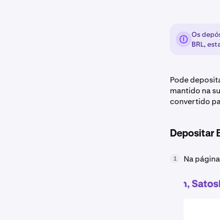
Os depós
BRL, est
Pode deposita
mantido na s
convertido pa
Depositar 
Na página 
1