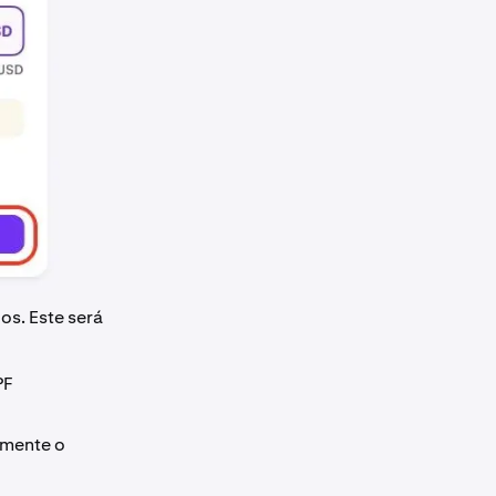
os. Este será
PF
lmente o