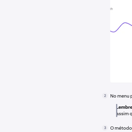
No menu p
2
Lembre
assim 
O método 
3