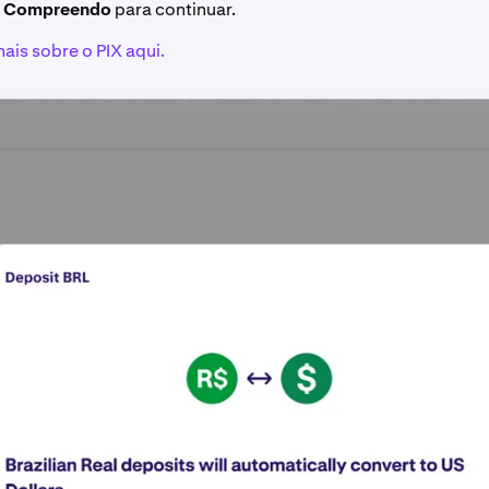
m
Compreendo
para continuar.
ais sobre o PIX aqui.