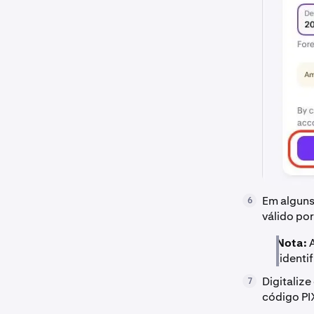
Em alguns
6
válido po
Nota:
(identi
Digitaliz
7
código PI