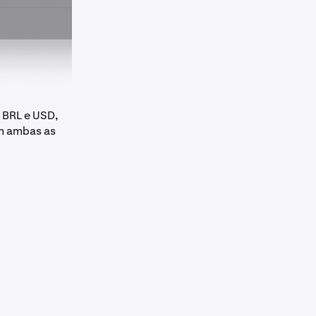
e BRL e USD,
m ambas as