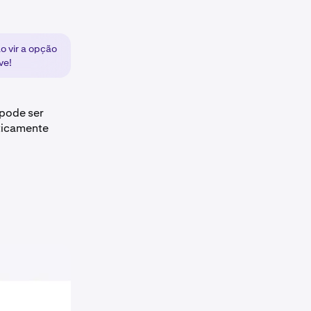
o vir a opção
ve!
 pode ser
ticamente