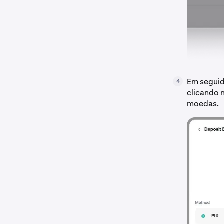
Em seguida
4
clicando 
moedas.