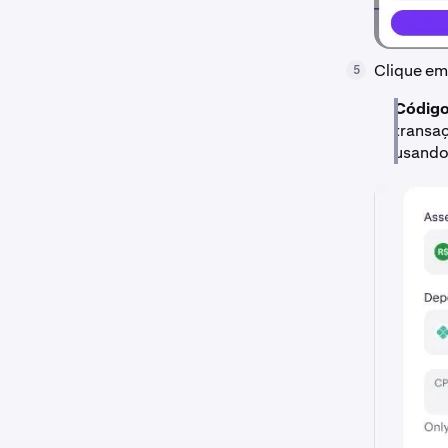
Clique e
5
Código
transaç
usando