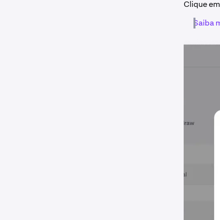
Clique e
Saiba m