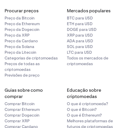
enviar, toque em
Confirmar
.
Procurar preços
Mercados populares
Em alternativa, pode enviar qualquer ativo na sua
Preço da Bitcoin
BTC para USD
carteira tocando no ativo e, em seguida, tocando no
Preço da Ethereum
ETH para USD
botão Enviar na parte inferior do ecrã. Em seguida,
Preço da Dogecoin
DOGE para USD
introduzirá os detalhes necessários, incluindo Montante
Preço da XRP
XRP para USD
e Enviar para, antes de confirmar a transação.
Preço da Cardano
ADA para USD
Preço da Solana
SOL para USD
Preço da Litecoin
LTC para USD
Categorias de criptomoedas
Todos os mercados de
Preços de todas as
criptomoedas
criptomoedas
Previsões de preço
Guias sobre como
Educação sobre
comprar
criptomoedas
Comprar Bitcoin
O que é criptomoeda?
Comprar Ethereum
O que é Bitcoin?
Comprar Dogecoin
O que é Ethereum?
Comprar XRP
Melhores plataformas de
Comprar Cardano
futuros de criptomoedas