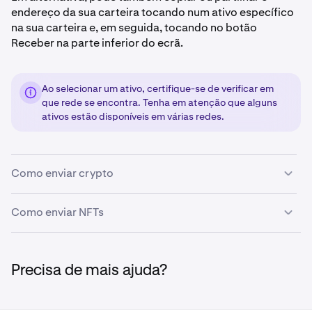
endereço da sua carteira tocando num ativo específico
na sua carteira e, em seguida, tocando no botão
Receber na parte inferior do ecrã.
Ao selecionar um ativo, certifique-se de verificar em
que rede se encontra. Tenha em atenção que alguns
ativos estão disponíveis em várias redes.
Como enviar crypto
Como enviar NFTs
Abra a aplicação Kraken Wallet.
1
Toque no botão
Enviar
no ecrã inicial.
2
Abra a aplicação Kraken Wallet e desloque-se para a
1
Precisa de mais ajuda?
secção NFTs.
No ecrã
Enviar para
, introduza o endereço da
3
carteira ou o nome ENS do seu destinatário. Pode
Encontre o NFT específico que deseja enviar e toque
2
também tocar no ícone da câmara para digitalizar o
no botão
Ver tudo
para ver todos os NFTs que