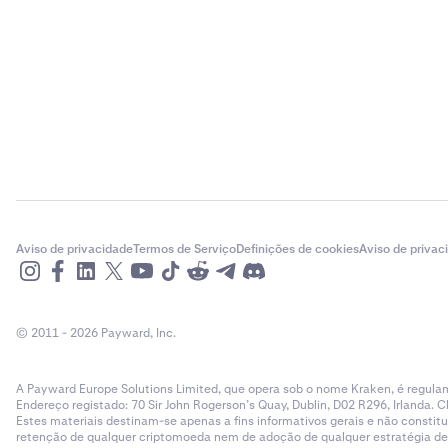
Toque no 
1
No website da
Toque no 
2
Clicar no 
1
Desça até
2
Aviso de privacidade
Termos de Serviço
Definições de cookies
Aviso de privac
programa 
cinzento.
© 2011 - 2026 Payward, Inc.
A Payward Europe Solutions Limited, que opera sob o nome Kraken, é regulam
Endereço registado: 70 Sir John Rogerson’s Quay, Dublin, D02 R296, Irlanda. C
Estes materiais destinam-se apenas a fins informativos gerais e não cons
retenção de qualquer criptomoeda nem de adoção de qualquer estratégia de ne