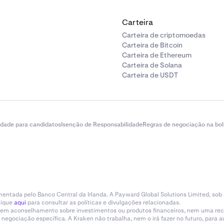
botão {
Mais
} no canto inferior direito.
Carteira
Carteira de criptomoedas
Carteira de Bitcoin
 Kraken Pro:
Carteira de Ethereum
seu {
Nome
} no topo da página.
Carteira de Solana
Carteira de USDT
ícone de perfil
no canto superior direito e depois
clicar em De
 à secção {
Recompensas
} e depois clique no controlo desliz
idade para candidatos
Isenção de Responsabilidade
Regras de negociação na bol
de Ganho automático que deseja desativar. Este muda de ve
entada pelo Banco Central da Irlanda. A Payward Global Solutions Limited, sob
lique
aqui
para consultar as políticas e divulgações relacionadas.
tituem aconselhamento sobre investimentos ou produtos financeiros, nem uma r
gociação específica. A Kraken não trabalha, nem o irá fazer no futuro, para aum