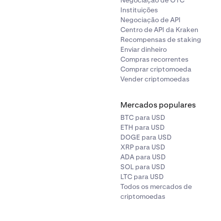
Negociação de OTC
s no lado direito para ativá-los.
Instituições
Negociação de API
no Kraken Pro web:
}
Centro de API da Kraken
Recompensas de staking
Enviar dinheiro
Compras recorrentes
ícone de perfil
no canto superior direito e depois
clicar em De
Comprar criptomoeda
Vender criptomoedas
{
Earn
} na secção {
Definições
}.
Mercados populares
BTC para USD
ETH para USD
DOGE para USD
XRP para USD
ADA para USD
SOL para USD
m
Desativar.
LTC para USD
 {
Ganho automático
}, ative os controlos deslizantes do pro
Todos os mercados de
omático que desejar.
criptomoedas
aken Pro: