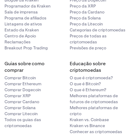
Blogue da Kraken
Preço da Dogecoin
Programador da Kraken
Preço da XRP
Sala de imprensa
Preço da Cardano
Programa de afiliados
Preço da Solana
Listagens de ativos
Preço da Litecoin
Estado da Kraken
Categorias de criptomoedas
Centro de Apoio
Preços de todas as
finições
.
Reclamações
criptomoedas
Breakout Prop Trading
Previsões de preço
Guias sobre como
Educação sobre
comprar
criptomoedas
Comprar Bitcoin
O que é criptomoeda?
Comprar Ethereum
O que é Bitcoin?
Comprar Dogecoin
O que é Ethereum?
Comprar XRP
Melhores plataformas de
Comprar Cardano
futuros de criptomoedas
grama de
Comprar Solana
Melhores plataformas de
Comprar Litecoin
cripto
Todos os guias das
Kraken vs. Coinbase
criptomoedas
Kraken vs Binance
Conhecer as criptomoedas