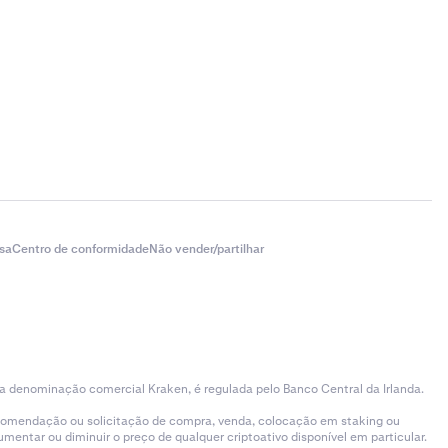
finições
.
ante do
sa
Centro de conformidade
Não vender/partilhar
rde para
 a denominação comercial Kraken, é regulada pelo Banco Central da Irlanda.
ecomendação ou solicitação de compra, venda, colocação em staking ou
entar ou diminuir o preço de qualquer criptoativo disponível em particular.