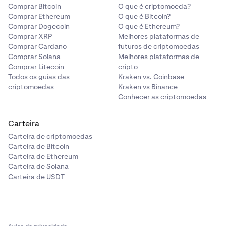
Comprar Bitcoin
O que é criptomoeda?
AI Rig
Aethir
ARC
ATH
✓
✓
✓
✓
Chainlink
LINK
✓
✓
✓
Comprar Ethereum
O que é Bitcoin?
Complex
Comprar Dogecoin
O que é Ethereum?
Comprar XRP
Melhores plataformas de
Aevo
AEVO
✓
✓
Compound
COMP
-
-
✓
Comprar Cardano
futuros de criptomoedas
AI16Z
AI16Z
✓
✓
Comprar Solana
Melhores plataformas de
AI Rig
ARC
✓
✓
Comprar Litecoin
cripto
Cosmos
ATOM
✓
✓
✓
Todos os guias das
Kraken vs. Coinbase
AIOZ Network
Complex
AIOZ
✓
✓
criptomoedas
Kraken vs Binance
Conhecer as criptomoedas
Cronos
CRO
✓
✓
-
aixbt by
AI16Z
AIXBT
AI16Z
✓
✓
✓
✓
Virtuals
Carteira
Dai
DAI
✓
-
-
AIOZ Network
AIOZ
✓
✓
Carteira de criptomoedas
Carteira de Bitcoin
Akash
AKT
✓
✓
Decentraland
MANA
✓
✓
✓
Carteira de Ethereum
aixbt by
AIXBT
✓
✓
Carteira de Solana
Akedo
Virtuals
AKE
✓
✓
Carteira de USDT
Dogecoin
DOGE
✓
✓
✓
Alchemist AI
Akash
ALCH
AKT
✓
✓
✓
✓
Enzyme
MLN
-
-
✓
Finance