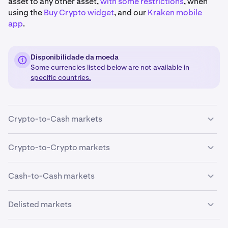
asset to any other asset,
with some restrictions
, when
using the
Buy Crypto widget
, and our
Kraken mobile
app
.
Disponibilidade da moeda
Some currencies listed below are not available in
specific countries.
Crypto-to-Cash markets
Crypto-to-Crypto markets
Cash-to-Cash markets
Ticker
USD
EUR
GB
Delisted markets
Currency
Ticker
USDT
USDC
BT
0x
ZRX
✓
✓