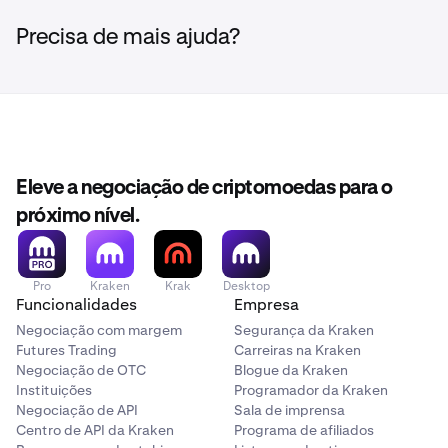
Information regarding specific delistings can be found
Name
here
.
Ticker
USD
EUR
GB
1inch
1INCH
✓
✓
Precisa de mais ajuda?
0x
ZRX
-
-
✓
375ai
0x
EAT
ZRX
✓
✓
✓
✓
Aave
AAVE
-
-
✓
Aave
1inch
AAVE
1INCH
✓
✓
✓
✓
✓
AI16Z
AI16Z
✓
✓
-
Eleve a negociação de criptomoedas para o
Aavegotchi
375ai
GHST
EAT
✓
✓
✓
✓
próximo nível.
Algorand
ALGO
✓
✓
✓
AB
Aave
AB
AAVE
✓
✓
✓
✓
✓
Ankr
ANKR
-
-
✓
Pro
Kraken
Krak
Desktop
Funcionalidades
Empresa
Acala
Aavegotchi
ACA
GHST
✓
✓
✓
✓
Negociação com margem
Segurança da Kraken
ApeCoin
APE
✓
✓
-
Futures Trading
Carreiras na Kraken
Negociação de OTC
Blogue da Kraken
Across
AB
ACX
AB
✓
✓
✓
✓
Instituições
Programador da Kraken
Protocol
apxUSD
APXUSD
-
✓
-
Negociação de API
Sala de imprensa
Acala
ACA
✓
✓
Centro de API da Kraken
Programa de afiliados