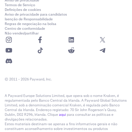
Aviso de privacidade
Alchemix
Akedo
ALCX
AKE
✓
✓
✓
✓
Termos de Serviço
Definições de cookies
Aviso de privacidade para candidatos
Ethena USDe
USDE
✓
✓
-
Isenção de Responsabilidade
Alchemy Pay
Alchemist AI
ACH
ALCH
✓
✓
✓
✓
Regras de negociação na bolsa
Centro de conformidade
Ethereum
ETH
✓
✓
✓
Não vender/partilhar
ALEO
Alchemix
ALEO
ALCX
✓
✓
✓
✓
Ethereum
ETC
-
-
✓
Algorand
Alchemy Pay
ALGO
ACH
✓
✓
✓
✓
✓
Classic
Alien Worlds
ALEO
TLM
ALEO
✓
✓
✓
✓
EthereumPoW
ETHW
-
-
-
© 2011 - 2026 Payward, Inc.
Alkimi
Algorand
ALKIMI
ALGO
✓
✓
✓
✓
✓
EURC
EURC
-
✓
-
A Payward Europe Solutions Limited, que opera sob o nome Kraken, é
regulamentada pelo Banco Central da Irlanda. A Payward Global Solutions
Allora
Alien Worlds
ALLO
TLM
✓
✓
✓
✓
Fartcoin
FARTCOIN
✓
✓
-
Limited, sob a denominação comercial Kraken, é regulada pelo Banco
Central da Irlanda. Endereço registado: 70 Sir John Rogerson’s Quay,
Dublin, D02 R296, Irlanda. Clique
aqui
para consultar as políticas e
Almanak
Alkimi
ALMANAK
ALKIMI
✓
✓
✓
✓
divulgações relacionadas.
Filecoin
FIL
-
-
✓
Estes materiais destinam-se apenas a fins informativos gerais e não
constituem aconselhamento sobre investimentos ou produtos