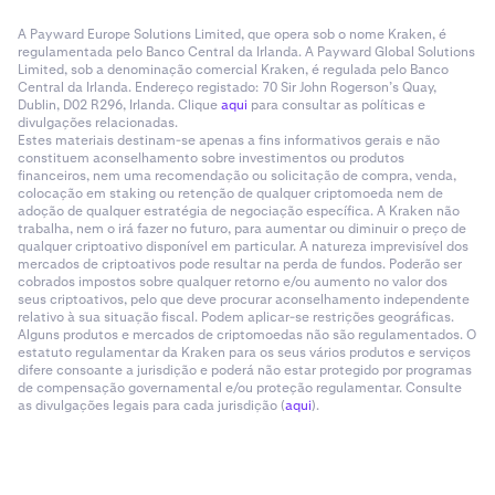
A Payward Europe Solutions Limited, que opera sob o nome Kraken, é
regulamentada pelo Banco Central da Irlanda. A Payward Global Solutions
Limited, sob a denominação comercial Kraken, é regulada pelo Banco
Central da Irlanda. Endereço registado: 70 Sir John Rogerson’s Quay,
Dublin, D02 R296, Irlanda. Clique
aqui
para consultar as políticas e
divulgações relacionadas.
Estes materiais destinam-se apenas a fins informativos gerais e não
constituem aconselhamento sobre investimentos ou produtos
financeiros, nem uma recomendação ou solicitação de compra, venda,
colocação em staking ou retenção de qualquer criptomoeda nem de
adoção de qualquer estratégia de negociação específica. A Kraken não
trabalha, nem o irá fazer no futuro, para aumentar ou diminuir o preço de
qualquer criptoativo disponível em particular. A natureza imprevisível dos
mercados de criptoativos pode resultar na perda de fundos. Poderão ser
cobrados impostos sobre qualquer retorno e/ou aumento no valor dos
seus criptoativos, pelo que deve procurar aconselhamento independente
relativo à sua situação fiscal. Podem aplicar-se restrições geográficas.
Alguns produtos e mercados de criptomoedas não são regulamentados. O
estatuto regulamentar da Kraken para os seus vários produtos e serviços
difere consoante a jurisdição e poderá não estar protegido por programas
de compensação governamental e/ou proteção regulamentar. Consulte
as divulgações legais para cada jurisdição (
aqui
).