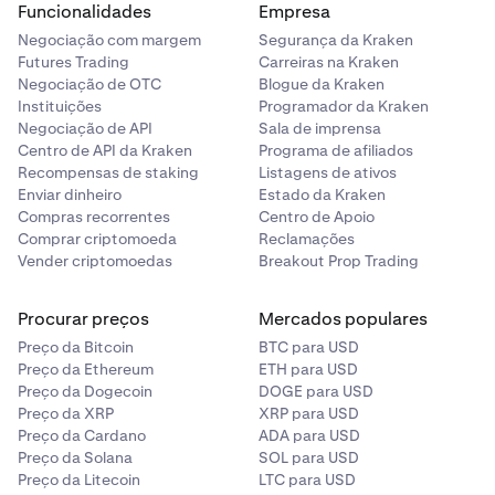
Funcionalidades
Empresa
o volume da próxima ordem de venda (0,01107871 BTC
No exemplo abaixo, um comprador está interessado em
a 46.292,5 USD).
Negociação com margem
Segurança da Kraken
adquirir 10,21532577 BTC por 43.340,0 USD. Se
Futures Trading
Carreiras na Kraken
pretendesse vender mais BTC do que isso, precisaria de
Negociação de OTC
Blogue da Kraken
consultar o preço e o volume da próxima ordem de
Instituições
Programador da Kraken
Nota: os preços no livro de ordens podem mudar até ao
compra (0,3147 BTC a 43.337,50 USD).
Negociação de API
Sala de imprensa
momento em que coloca a sua ordem. Se quiser que a
Centro de API da Kraken
Programa de afiliados
sua ordem seja executada apenas como maker,
Recompensas de staking
Listagens de ativos
selecione a opção "
Post only
" no formulário de Ordem.
Enviar dinheiro
Estado da Kraken
Nota: os preços no livro de ordens podem mudar até ao
Esta funcionalidade cancelará a sua ordem de compra
Compras recorrentes
Centro de Apoio
momento em que coloca a sua ordem. Se quiser que a
limite se corresponder ao lado de venda do livro de
Comprar criptomoeda
Reclamações
sua ordem seja executada apenas como maker,
ordens.
Vender criptomoedas
Breakout Prop Trading
selecione a opção
Post only
no formulário de Ordem.
Esta funcionalidade cancelará a sua ordem de venda
Procurar preços
Mercados populares
limite se corresponder imediatamente ao lado de
compra do livro de ordens.
Preço da Bitcoin
BTC para USD
Preço da Ethereum
ETH para USD
Preço da Dogecoin
DOGE para USD
Preço da XRP
XRP para USD
Preço da Cardano
ADA para USD
Preço da Solana
SOL para USD
Preço da Litecoin
LTC para USD