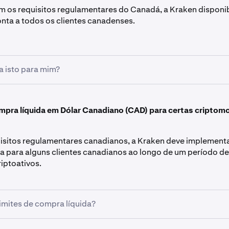
 os requisitos regulamentares do Canadá, a Kraken disponib
nta a todos os clientes canadenses.
ca isto para mim?
canadianos podem descarregar um extrato de conta todos os 
ividade na sua conta Kraken do mês anterior. Estes extratos e
mpra líquida em Dólar Canadiano (CAD) para certas criptom
iretamente através da sua conta e ajudam a garantir uma ma
 e consistente.
uisitos regulamentares canadianos, a Kraken deve implementa
a para alguns clientes canadianos ao longo de um período d
riptoativos.
limites de compra líquida?
vivem em todas as províncias e territórios canadianos, com 