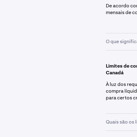
De acordo com
mensais de co
O que signifi
Os clientes 
detalhe da at
Limites de co
disponíveis d
Canadá
registos clara
À luz dos req
compra líquid
para certos c
Quais são os 
Clientes que 