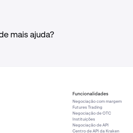
mbia Britânica, Manitoba, Quebec e Saskatchewan, terão os 
mpra líquida aplicados às compras de certos criptoativos:
Permitidos e Investidores Acreditados
não terão limites de com
 de mais ajuda?
outros clientes estarão limitados a um montante de compra l
AD num período de 12 meses.
res Elegíveis estarão limitados a um montante de compra líqu
 CAD num período de 12 meses.
 informações sobre Investidores Elegíveis,
clique aqui
.
 limites à compra de Bitcoin (BTC), Bitcoin Cash (BCH), Ether
.
Funcionalidades
Negociação com margem
Futures Trading
Negociação de OTC
Instituições
Negociação de API
Centro de API da Kraken