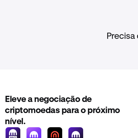
Alberta, Colú
limites de co
•
Clientes 
Precisa
•
Todos os 
$30.000 C
•
Investido
$100.000
Para mais
Não se aplicam
Litecoin (LTC)
Eleve a negociação de
criptomoedas para o próximo
nível.