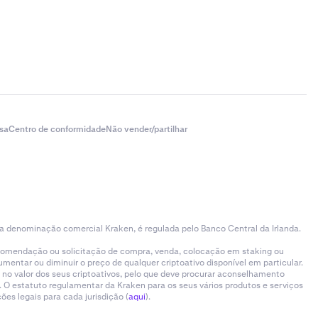
sa
Centro de conformidade
Não vender/partilhar
 a denominação comercial Kraken, é regulada pelo Banco Central da Irlanda.
ecomendação ou solicitação de compra, venda, colocação em staking ou
entar ou diminuir o preço de qualquer criptoativo disponível em particular.
 no valor dos seus criptoativos, pelo que deve procurar aconselhamento
 O estatuto regulamentar da Kraken para os seus vários produtos e serviços
es legais para cada jurisdição (
aqui
).