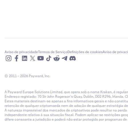
Aviso de privacidade
Termos de Serviço
Definições de cookies
Aviso de privac
© 2011 - 2026 Payward, Inc.
A Payward Europe Solutions Limited, que opera sob o nome Kraken, é regulam
Endereço registado: 70 Sir John Rogerson’s Quay, Dublin, D02 R296, Irlanda. C
Estes materiais destinam-se apenas a fins informativos gerais e não cons
retenção de qualquer criptomoeda nem de adoção de qualquer estratégia de ne
A natureza imprevisível dos mercados de criptoativos pode resultar na perd
independente relativo à sua situação fiscal. Podem aplicar-se restrições g
difere consoante a jurisdição e poderá não estar protegido por programas d