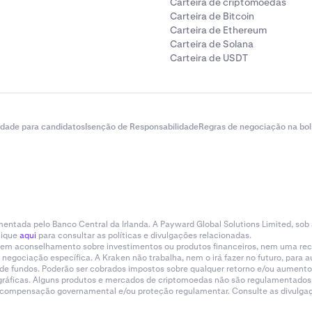
Carteira de criptomoedas
Carteira de Bitcoin
Carteira de Ethereum
Carteira de Solana
Carteira de USDT
idade para candidatos
Isenção de Responsabilidade
Regras de negociação na bol
entada pelo Banco Central da Irlanda. A Payward Global Solutions Limited, sob
lique
aqui
para consultar as políticas e divulgações relacionadas.
tituem aconselhamento sobre investimentos ou produtos financeiros, nem uma r
gociação específica. A Kraken não trabalha, nem o irá fazer no futuro, para aum
a de fundos. Poderão ser cobrados impostos sobre qualquer retorno e/ou aumento
eográficas. Alguns produtos e mercados de criptomoedas não são regulamentados.
e compensação governamental e/ou proteção regulamentar. Consulte as divulgaçõ