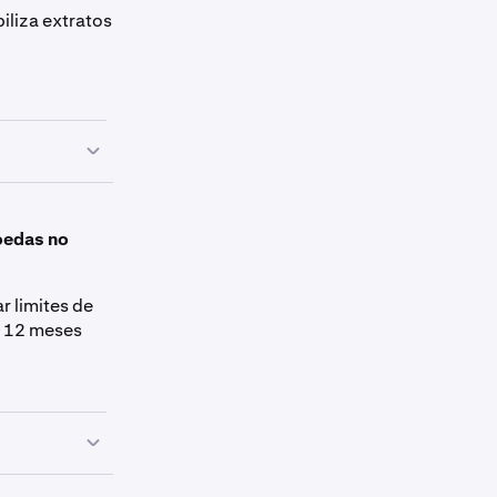
iliza extratos
meses, com o
stão
oedas no
nutenção de
r limites de
e 12 meses
exceção de