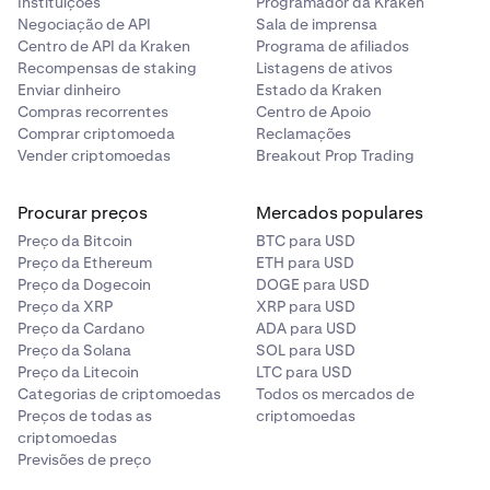
Instituições
Programador da Kraken
período contínuo de 12 meses.
Negociação de API
Sala de imprensa
Centro de API da Kraken
Programa de afiliados
Recompensas de staking
Listagens de ativos
Enviar dinheiro
Estado da Kraken
Para saber mais sobre os limites de compra líquida e ver
Compras recorrentes
Centro de Apoio
exemplos de como funcionam, consulte este
artigo de
Comprar criptomoeda
Reclamações
apoio.
Vender criptomoedas
Breakout Prop Trading
Para compreender os critérios de elegibilidade para
Cliente Permitido, Investidor Acreditado e Investidor
Procurar preços
Mercados populares
Elegível, consulte este
artigo de apoio
.
Preço da Bitcoin
BTC para USD
Preço da Ethereum
ETH para USD
Preço da Dogecoin
DOGE para USD
Preço da XRP
XRP para USD
Preço da Cardano
ADA para USD
Preço da Solana
SOL para USD
Preço da Litecoin
LTC para USD
Categorias de criptomoedas
Todos os mercados de
Preços de todas as
criptomoedas
criptomoedas
Previsões de preço