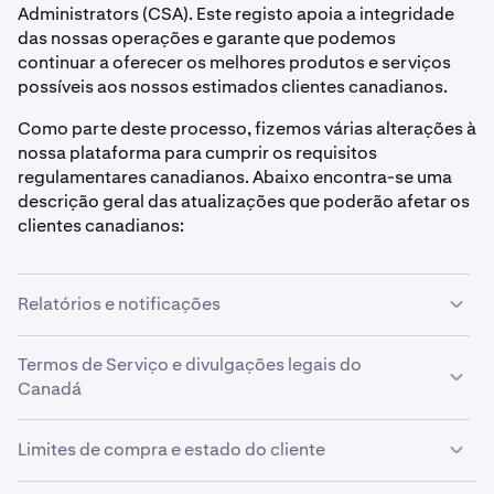
Administrators (CSA). Este registo apoia a integridade
das nossas operações e garante que podemos
continuar a oferecer os melhores produtos e serviços
possíveis aos nossos estimados clientes canadianos.
Como parte deste processo, fizemos várias alterações à
nossa plataforma para cumprir os requisitos
regulamentares canadianos. Abaixo encontra-se uma
descrição geral das atualizações que poderão afetar os
clientes canadianos:
Relatórios e notificações
Os clientes canadianos receberão extratos de conta
Termos de Serviço e divulgações legais do
mensalmente. Todos os meses, os clientes receberão
Canadá
um extrato que abrange a atividade do mês anterior.
Temos Termos de Serviço separados para clientes
A Kraken também enviará e-mails aos clientes que
Limites de compra e estado do cliente
canadianos, juntamente com várias divulgações legais
excederam um limite de perdas recomendado, que
específicas do Canadá disponíveis no nosso website. Os