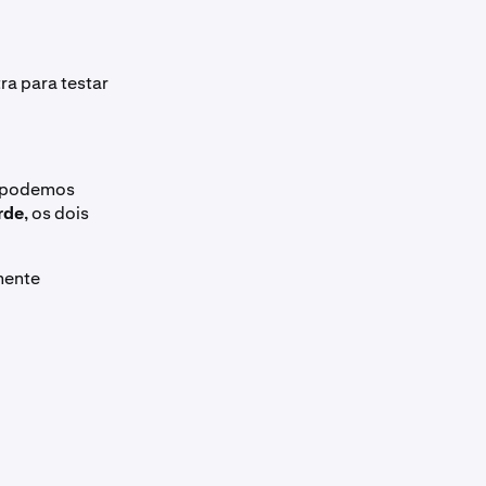
ra para testar
e podemos
rde
, os dois
lmente