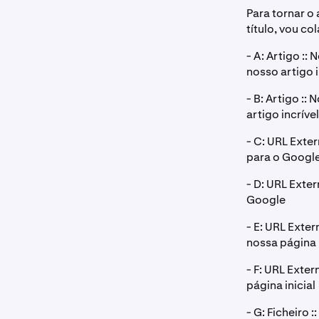
Para tornar o 
título, vou c
- A: Artigo ::
nosso artigo i
- B: Artigo ::
artigo incrível
- C: URL Exter
para o Googl
- D: URL Exter
Google
- E: URL Exter
nossa página i
- F: URL Exter
página inicial
- G: Ficheiro :