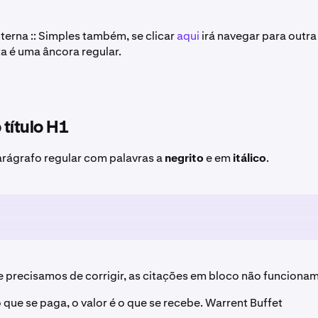
nterna :: Simples também, se clicar
aqui
irá navegar para outra
ta é uma âncora regular.
 título H1
arágrafo regular com palavras a
negrito
e em
itálico
.
ue precisamos de corrigir, as citações em bloco não funciona
 que se paga, o valor é o que se recebe. Warrent Buffet