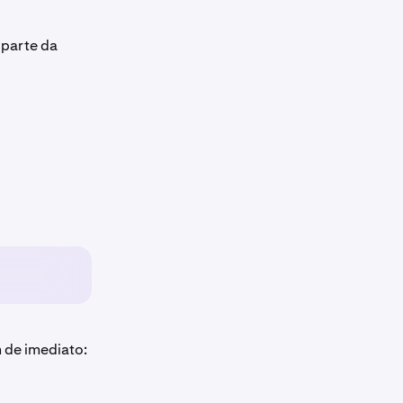
 parte da
m de imediato: