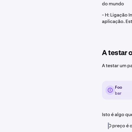
do mundo
- H: Ligação I
aplicação. Es
A testar o
A testar um p
Foo
bar
Isto é algo q
O preço é o