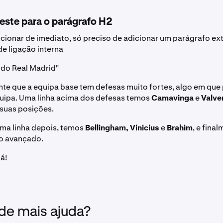
teste para o parágrafo H2
cionar de imediato, só preciso de adicionar um parágrafo ext
e ligação interna
 do Real Madrid
"
te que a equipa base tem defesas muito fortes, algo em qu
quipa. Uma linha acima dos defesas temos
Camavinga
e
Valve
suas posições.
ma linha depois, temos
Bellingham, Vinicius
e
Brahim
, e fina
 avançado.
lá!
 de mais ajuda?