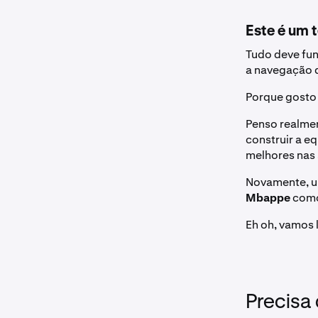
Este é um 
Tudo deve fun
a navegação d
Porque gosto
Penso realmen
construir a e
melhores nas 
Novamente, u
Mbappe
como
Eh oh, vamos 
Precisa