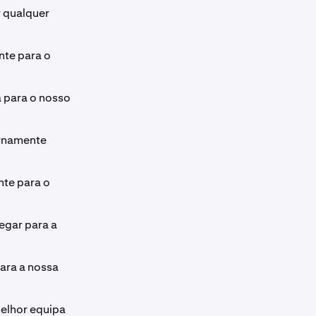
r qualquer
te para o
 para o nosso
rnamente
te para o
egar para a
ara a nossa
elhor equipa