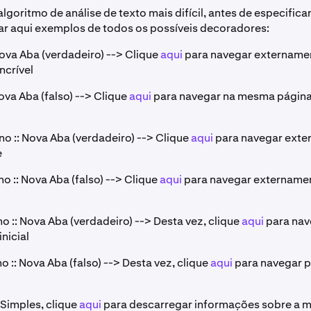
algoritmo de análise de texto mais difícil, antes de especifica
olar aqui exemplos de todos os possíveis decoradores:
 Nova Aba (verdadeiro) --> Clique
aqui
para navegar externamen
ncrível
 Nova Aba (falso) --> Clique
aqui
para navegar na mesma página
no :: Nova Aba (verdadeiro) --> Clique
aqui
para navegar exte
e
no :: Nova Aba (falso) --> Clique
aqui
para navegar externamen
no :: Nova Aba (verdadeiro) --> Desta vez, clique
aqui
para nav
nicial
no :: Nova Aba (falso) --> Desta vez, clique
aqui
para navegar p
: Simples, clique
aqui
para descarregar informações sobre a m