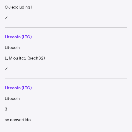
C-J excluding I
✓
Litecoin (LTC)
Litecoin
L, M ou ltc1 (bech32)
✓
Litecoin (LTC)
Litecoin
3
se convertido