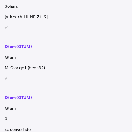
Solana
[a-km-zA-HJ-NP-Z1-9]
✓
Qtum (QTUM)
Qtum
M, Q or qc1 (bech32)
✓
Qtum (QTUM)
Qtum
3
se convertido