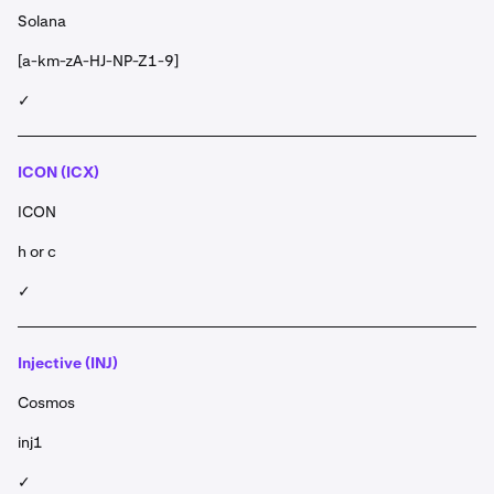
Solana
[a-km-zA-HJ-NP-Z1-9]
✓
ICON (ICX)
ICON
h or c
✓
Injective (INJ)
Cosmos
inj1
✓