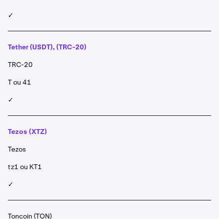
✓
Tether (USDT), (TRC-20)
TRC-20
T ou 41
✓
Tezos (XTZ)
Tezos
tz1 ou KT1
✓
Toncoin (TON)