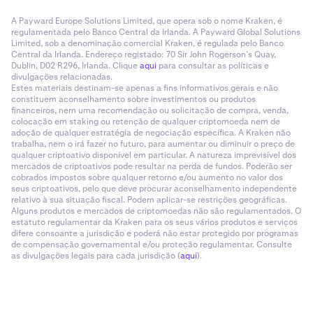
A Payward Europe Solutions Limited, que opera sob o nome Kraken, é
regulamentada pelo Banco Central da Irlanda. A Payward Global Solutions
Limited, sob a denominação comercial Kraken, é regulada pelo Banco
Central da Irlanda. Endereço registado: 70 Sir John Rogerson’s Quay,
Dublin, D02 R296, Irlanda. Clique
aqui
para consultar as políticas e
divulgações relacionadas.
Estes materiais destinam-se apenas a fins informativos gerais e não
constituem aconselhamento sobre investimentos ou produtos
financeiros, nem uma recomendação ou solicitação de compra, venda,
colocação em staking ou retenção de qualquer criptomoeda nem de
adoção de qualquer estratégia de negociação específica. A Kraken não
trabalha, nem o irá fazer no futuro, para aumentar ou diminuir o preço de
qualquer criptoativo disponível em particular. A natureza imprevisível dos
mercados de criptoativos pode resultar na perda de fundos. Poderão ser
cobrados impostos sobre qualquer retorno e/ou aumento no valor dos
seus criptoativos, pelo que deve procurar aconselhamento independente
relativo à sua situação fiscal. Podem aplicar-se restrições geográficas.
Alguns produtos e mercados de criptomoedas não são regulamentados. O
estatuto regulamentar da Kraken para os seus vários produtos e serviços
difere consoante a jurisdição e poderá não estar protegido por programas
de compensação governamental e/ou proteção regulamentar. Consulte
as divulgações legais para cada jurisdição (
aqui
).