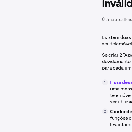
inváli
Última atualiza
Existem duas 
seu telemóvel
Se criar 2FA 
devidamente i
para cada um
Hora des
1
uma mensa
telemóvel
ser utiliz
Confundir
2
funções d
levantame