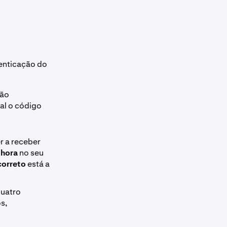
tenticação do
tão
al o código
r a receber
 hora
no seu
correto
está a
quatro
s,