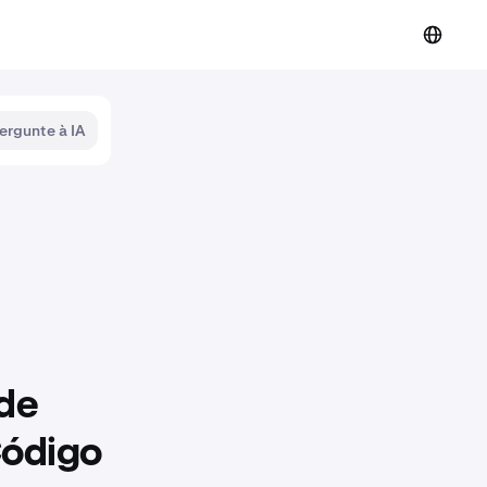
ergunte à IA
de
Código