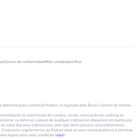
sa
Centro de conformidade
Não vender/partilhar
 a denominação comercial Kraken, é regulada pelo Banco Central da Irlanda.
ecomendação ou solicitação de compra, venda, colocação em staking ou
entar ou diminuir o preço de qualquer criptoativo disponível em particular.
 no valor dos seus criptoativos, pelo que deve procurar aconselhamento
 O estatuto regulamentar da Kraken para os seus vários produtos e serviços
es legais para cada jurisdição (
aqui
).