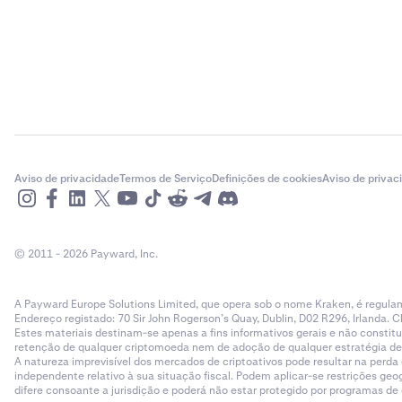
Aviso de privacidade
Termos de Serviço
Definições de cookies
Aviso de privac
© 2011 - 2026 Payward, Inc.
A Payward Europe Solutions Limited, que opera sob o nome Kraken, é regulam
Endereço registado: 70 Sir John Rogerson’s Quay, Dublin, D02 R296, Irlanda. C
Estes materiais destinam-se apenas a fins informativos gerais e não cons
retenção de qualquer criptomoeda nem de adoção de qualquer estratégia de ne
A natureza imprevisível dos mercados de criptoativos pode resultar na perd
independente relativo à sua situação fiscal. Podem aplicar-se restrições g
difere consoante a jurisdição e poderá não estar protegido por programas d