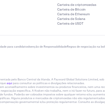
Carteira de criptomoedas
Carteira de Bitcoin
Carteira de Ethereum
Carteira de Solana
Carteira de USDT
idade para candidatos
Isenção de Responsabilidade
Regras de negociação na bol
entada pelo Banco Central da Irlanda. A Payward Global Solutions Limited, sob
lique
aqui
para consultar as políticas e divulgações relacionadas.
tituem aconselhamento sobre investimentos ou produtos financeiros, nem uma r
gociação específica. A Kraken não trabalha, nem o irá fazer no futuro, para aum
a de fundos. Poderão ser cobrados impostos sobre qualquer retorno e/ou aumento
eográficas. Alguns produtos e mercados de criptomoedas não são regulamentados.
e compensação governamental e/ou proteção regulamentar. Consulte as divulgaçõ