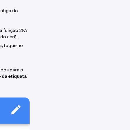
antiga do
 a função 2FA
 do ecrã.
a, toque no
ados para o
 da etiqueta