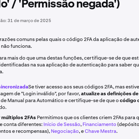
do' / 'Permissão negada')
ção:
31 de março de 2025
razões comuns pelas quais o código 2FA da aplicação de au
 não funciona.
para mais do que uma destas funções, certifique-se de que es
dentificadas na sua aplicação de autenticação para saber qu
a.
sincronizada
Se tiver acesso aos seus códigos 2FA, mas estive
gem de "Login inválido", por favor,
atualize as definições de
 de Manual para Automático e certifique-se de que o
código 
ado.
 múltiplos 2FAs
Permitimos que os clientes criem 2FAs para 
e conta diferentes:
Início de Sessão
,
Financiamento
(depósito
ntos e recompensas),
Negociação
, e
Chave Mestra
.