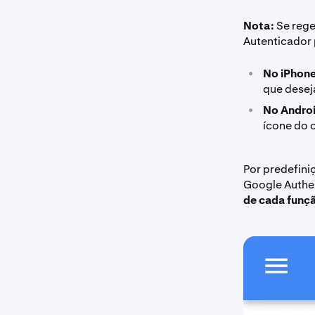
Nota:
Se rege
Autenticador 
•
No iPhone
que deseja
•
No Androi
ícone do c
Por predefini
Google Authe
de cada funç