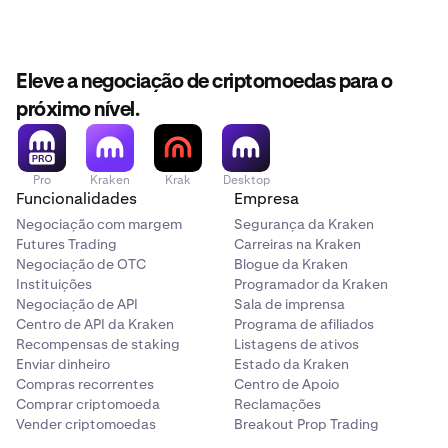
individualmente.
Exemplo: se tiver Bitcoin (BTC) e
Ethereum (ETH) na sua conta, não pode levantar o valor
total num único levantamento de Litecoin (LTC).
Eleve a negociação de criptomoedas para o
Solução
:
troque os seus saldos
pela moeda que
deseja levantar.
próximo nível.
Pro
Kraken
Krak
Desktop
Funcionalidades
Empresa
Negociação com margem
Segurança da Kraken
Futures Trading
Carreiras na Kraken
Negociação de OTC
Blogue da Kraken
Instituições
Programador da Kraken
Negociação de API
Sala de imprensa
Centro de API da Kraken
Programa de afiliados
Recompensas de staking
Listagens de ativos
Enviar dinheiro
Estado da Kraken
Compras recorrentes
Centro de Apoio
Comprar criptomoeda
Reclamações
Vender criptomoedas
Breakout Prop Trading