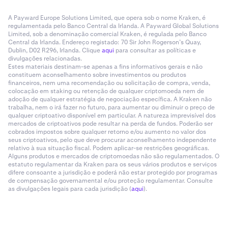
A Payward Europe Solutions Limited, que opera sob o nome Kraken, é
regulamentada pelo Banco Central da Irlanda. A Payward Global Solutions
Limited, sob a denominação comercial Kraken, é regulada pelo Banco
Central da Irlanda. Endereço registado: 70 Sir John Rogerson’s Quay,
Dublin, D02 R296, Irlanda. Clique
aqui
para consultar as políticas e
divulgações relacionadas.
Estes materiais destinam-se apenas a fins informativos gerais e não
constituem aconselhamento sobre investimentos ou produtos
financeiros, nem uma recomendação ou solicitação de compra, venda,
colocação em staking ou retenção de qualquer criptomoeda nem de
adoção de qualquer estratégia de negociação específica. A Kraken não
trabalha, nem o irá fazer no futuro, para aumentar ou diminuir o preço de
qualquer criptoativo disponível em particular. A natureza imprevisível dos
mercados de criptoativos pode resultar na perda de fundos. Poderão ser
cobrados impostos sobre qualquer retorno e/ou aumento no valor dos
seus criptoativos, pelo que deve procurar aconselhamento independente
relativo à sua situação fiscal. Podem aplicar-se restrições geográficas.
Alguns produtos e mercados de criptomoedas não são regulamentados. O
estatuto regulamentar da Kraken para os seus vários produtos e serviços
difere consoante a jurisdição e poderá não estar protegido por programas
de compensação governamental e/ou proteção regulamentar. Consulte
as divulgações legais para cada jurisdição (
aqui
).