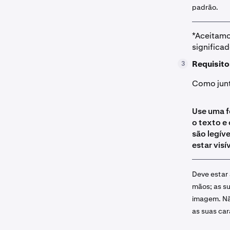
padrão.
*Aceitamo
significad
Requisito
3
Como junt
Use uma f
o texto e
são legív
estar visí
Deve estar 
mãos; as su
imagem. Não
as suas car