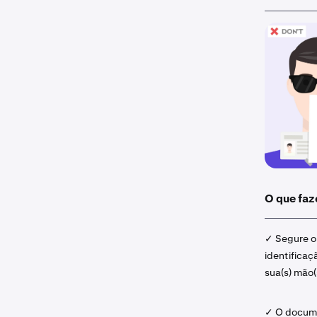
O que faz
✓ Segure 
identificaç
sua(s) mão(
✓ O docum