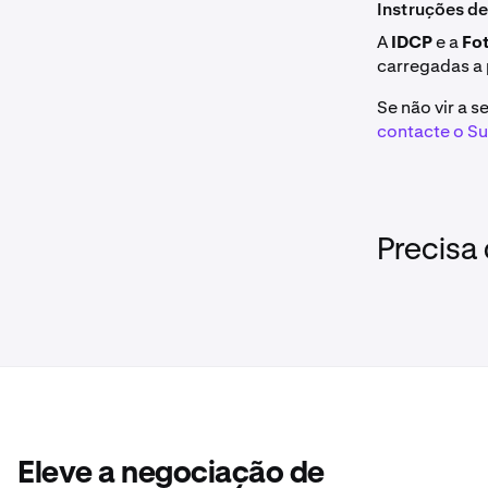
Instruções d
A
IDCP
e a
Fo
carregadas a 
Se não vir a 
contacte o S
Precisa
Eleve a negociação de