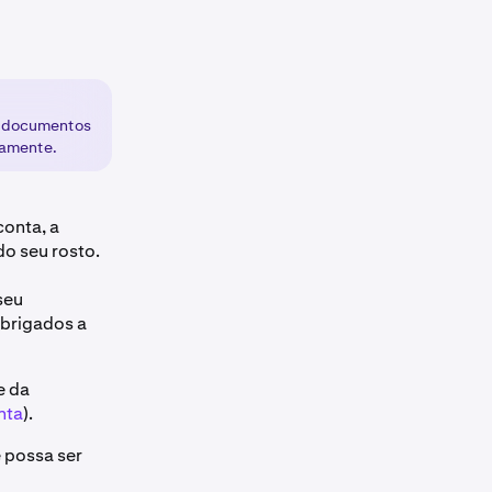
ar documentos
vamente.
conta, a
o seu rosto.
seu
obrigados a
e da
nta
).
 possa ser