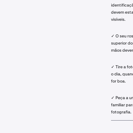
identificaç
devem esta
visíveis.
✓ O seu ros
superior do
mãos devem 
✓ Tire a fo
o dia, quan
for boa.
✓ Peça a u
familiar par
fotografia.