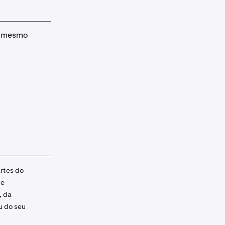
o mesmo
rtes do
de
, da
 do seu