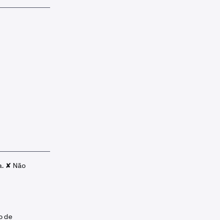
a. ✘ Não
o de