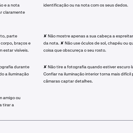
ão e a nota
identificação ou na nota com os seus dedos.
r claramente
to, parte
✘ Não mostre apenas a sua cabeça a espreitar
 corpo, braços e
da nota. ✘ Não use óculos de sol, chapéu ou q
estar visíveis.
coisa que obscureça o seu rosto.
tografia durante
✘ Não tire a fotografia quando estiver escuro lá
do a iluminação
Confiar na iluminação interior torna mais difícil
câmaras captar detalhes.
m amigo ou
a tirar a