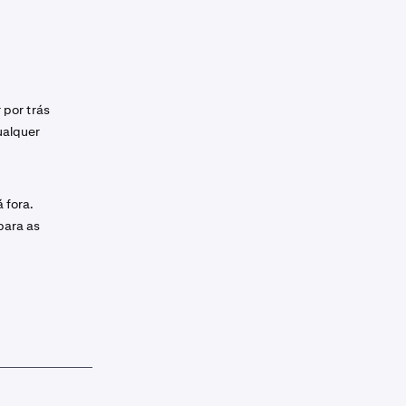
 por trás
ualquer
 fora.
 para as