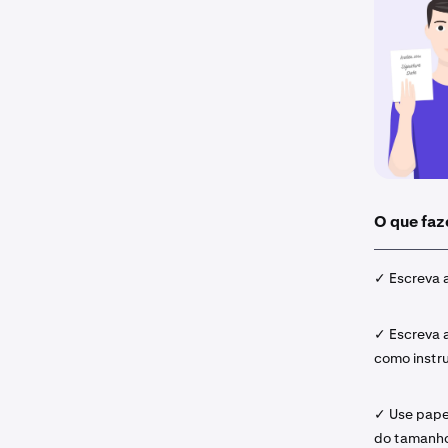
O que faz
✓ Escreva 
✓ Escreva 
como instru
✓ Use pape
do tamanho