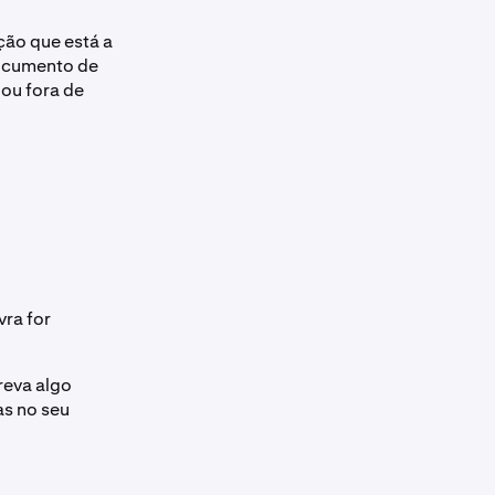
ção que está a
documento de
ou fora de
vra for
reva algo
as no seu