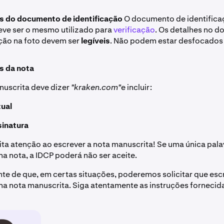
s do documento de identificação
O documento de identifica
eve ser o mesmo utilizado para
verificação
. Os detalhes no 
ação na foto devem ser
legíveis
. Não podem estar desfocados 
s da nota
nuscrita deve dizer
"kraken.com"
e incluir:
tual
sinatura
ita atenção ao escrever a nota manuscrita! Se uma única pala
na nota, a IDCP poderá não ser aceite.
ente de que, em certas situações, poderemos solicitar que esc
 na nota manuscrita. Siga atentamente as instruções fornecid