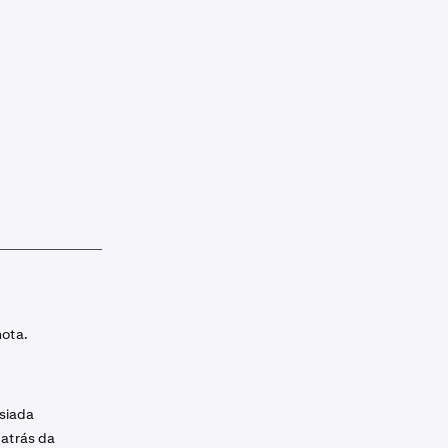
nota.
asiada
 atrás da