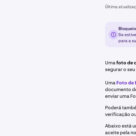
Última atualiza
Bloqueio
Se estiv
para a s
Uma
foto de 
segurar o seu
Uma
Foto de
documento de 
enviar uma Fo
Poderá també
verificação o
Abaixo está u
aceite pela n