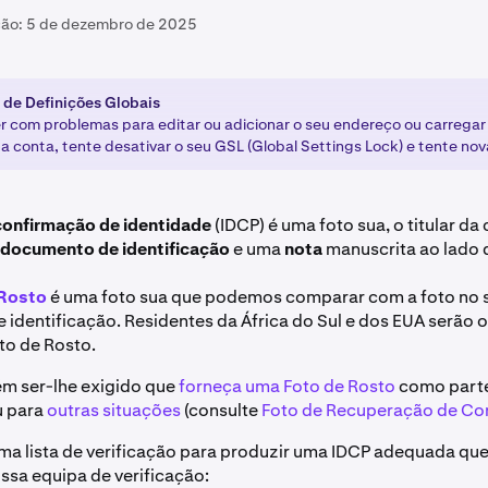
ção:
5 de dezembro de 2025
 de Definições Globais
er com problemas para editar ou adicionar o seu endereço ou carreg
ua conta, tente desativar o seu GSL (Global Settings Lock) e tente no
confirmação de identidade
(IDCP) é uma foto sua, o titular da 
documento de identificação
e uma
nota
manuscrita ao lado d
 Rosto
é uma foto sua que podemos comparar com a foto no 
identificação. Residentes da África do Sul e dos EUA serão 
to de Rosto.
m ser-lhe exigido que
forneça uma Foto de Rosto
como part
u para
outras situações
(consulte
Foto de Recuperação de Co
ma lista de verificação para produzir uma IDCP adequada que
ossa equipa de verificação: