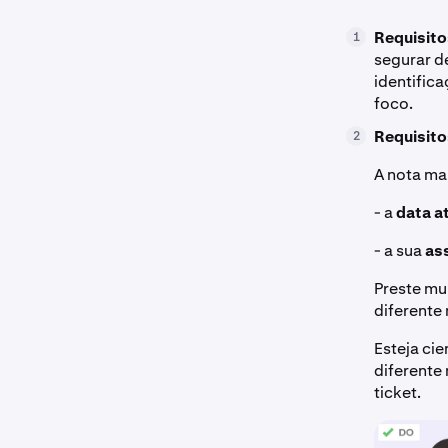
Requisito
1
segurar d
identific
foco.
Requisito
2
A nota ma
- a
data a
- a sua
as
Preste mu
diferente 
Esteja ci
diferente
ticket.