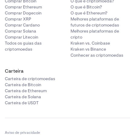
palavras-passe que incluam, pelo menos, um caráter
Comprar Bitcoin
O que é criptomoeda?
Comprar Ethereum
O que é Bitcoin?
especial; adicione um caráter especial à sua palavra-
Comprar Dogecoin
O que é Ethereum?
passe para continuar. Pode escolher entre os
Comprar XRP
Melhores plataformas de
seguintes carateres:
Comprar Cardano
futuros de criptomoedas
Comprar Solana
Melhores plataformas de
!"#$%&'()*+,-./:;<=>?@[\]^_`{}~.
Comprar Litecoin
cripto
Todos os guias das
Kraken vs. Coinbase
Recomendamos a utilização de um gestor de
criptomoedas
Kraken vs Binance
palavras-passe reconhecido que possa gerar e
Conhecer as criptomoedas
recordar uma palavra-passe segura.
•
Carteira
Recebo a mensagem "As palavras-passe não
correspondem"
Carteira de criptomoedas
Carteira de Bitcoin
Uma das duas palavras-passe que introduziu não
Carteira de Ethereum
corresponde à outra; preencha novamente ambas as
Carteira de Solana
palavras-passe e certifique-se de que guarda a
Carteira de USDT
palavra-passe num local seguro. Recomendamos a
utilização de um gestor de palavras-passe
reconhecido que possa gerar e recordar uma
palavra-passe segura.
Aviso de privacidade