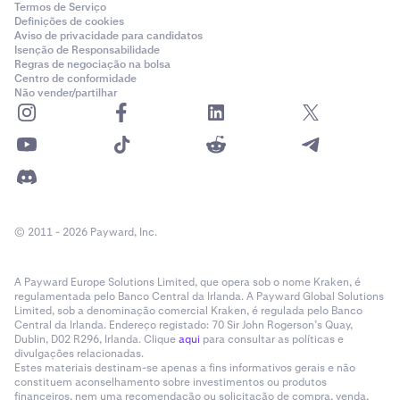
Termos de Serviço
•
Definições de cookies
Recebo a mensagem "Falha ao definir a palavra-
Aviso de privacidade para candidatos
passe"
Isenção de Responsabilidade
Regras de negociação na bolsa
Poderá ter uma Master Key ativada; preencha a
Centro de conformidade
Não vender/partilhar
Master Key no campo apropriado. Tenho uma Master
Key, mas esqueci-me ou já não tenho acesso à
mesma.
Envie um pedido de apoio
para receber
ajuda da nossa equipa de apoio.
© 2011 - 2026 Payward, Inc.
A Payward Europe Solutions Limited, que opera sob o nome Kraken, é
regulamentada pelo Banco Central da Irlanda. A Payward Global Solutions
Limited, sob a denominação comercial Kraken, é regulada pelo Banco
Central da Irlanda. Endereço registado: 70 Sir John Rogerson’s Quay,
Dublin, D02 R296, Irlanda. Clique
aqui
para consultar as políticas e
divulgações relacionadas.
Estes materiais destinam-se apenas a fins informativos gerais e não
constituem aconselhamento sobre investimentos ou produtos
financeiros, nem uma recomendação ou solicitação de compra, venda,