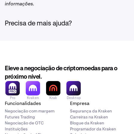
Nem todos os pares de moedas na Kraken podem ser
Para abrir uma posição à vista com margem, tem de
informações.
negociados usando margem.
A disponibilidade dos
selecionar uma alavancagem entre 2x e 5x no separador
serviços de negociação com margem está sujeita a
de pedidos Intermediário ou Avançado ao criar uma
determinadas limitações e a determinados critérios de
Nova Ordem.
Precisa de mais ajuda?
elegibilidade.
Eleve a negociação de criptomoedas para o
próximo nível.
Pro
Kraken
Krak
Desktop
Funcionalidades
Empresa
Negociação com margem
Segurança da Kraken
Futures Trading
Carreiras na Kraken
Negociação de OTC
Blogue da Kraken
Instituições
Programador da Kraken