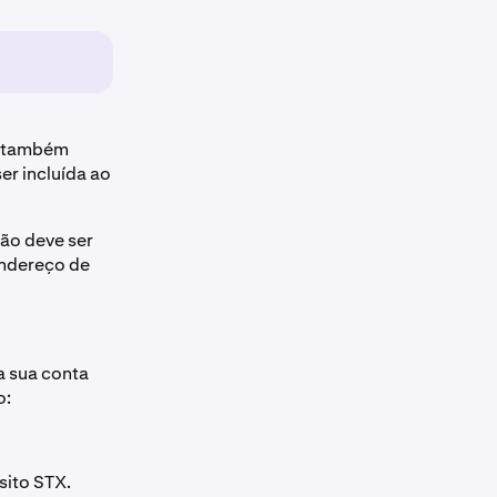
é também
er incluída ao
ão deve ser
endereço de
a sua conta
o:
sito STX.