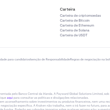
Carteira
Carteira de criptomoedas
Carteira de Bitcoin
Carteira de Ethereum
Carteira de Solana
Carteira de USDT
idade para candidatos
Isenção de Responsabilidade
Regras de negociação na bol
entada pelo Banco Central da Irlanda. A Payward Global Solutions Limited, sob
lique
aqui
para consultar as políticas e divulgações relacionadas.
tituem aconselhamento sobre investimentos ou produtos financeiros, nem uma r
gociação específica. A Kraken não trabalha, nem o irá fazer no futuro, para aum
a de fundos. Poderão ser cobrados impostos sobre qualquer retorno e/ou aumento