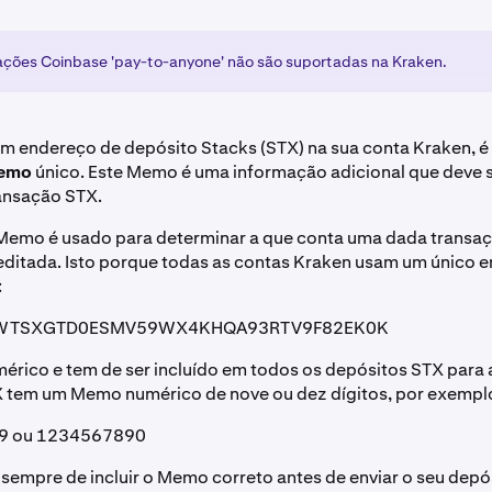
ações Coinbase 'pay-to-anyone' não são suportadas na Kraken.
m endereço de depósito Stacks (STX) na sua conta Kraken, 
emo
único. Este Memo é uma informação adicional que deve s
ansação STX.
Memo é usado para determinar a que conta uma dada transaç
reditada. Isto porque todas as contas Kraken usam um único 
:
WTSXGTD0ESMV59WX4KHQA93RTV9F82EK0K
rico e tem de ser incluído em todos os depósitos STX para 
X tem um Memo numérico de nove ou dez dígitos, por exempl
9 ou 1234567890
 sempre de incluir o Memo correto antes de enviar o seu depó