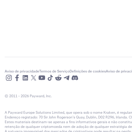
Aviso de privacidade
Termos de Serviço
Definições de cookies
Aviso de privac
© 2011 - 2026 Payward, Inc.
A Payward Europe Solutions Limited, que opera sob o nome Kraken, é regulam
Endereço registado: 70 Sir John Rogerson’s Quay, Dublin, D02 R296, Irlanda. C
Estes materiais destinam-se apenas a fins informativos gerais e não cons
retenção de qualquer criptomoeda nem de adoção de qualquer estratégia de ne
A natureza imprevisível dos mercados de criptoativos pode resultar na perd