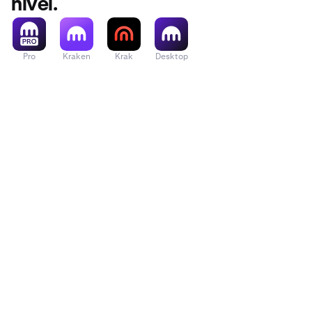
nível.
Pro
Kraken
Krak
Desktop