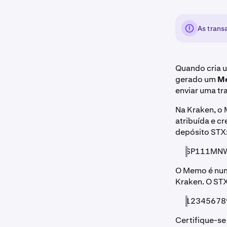
As trans
Quando cria u
gerado um
M
enviar uma tr
Na Kraken, o 
atribuída e c
depósito STX
SP111MN
O Memo é numé
Kraken. O ST
12345678
Certifique-se