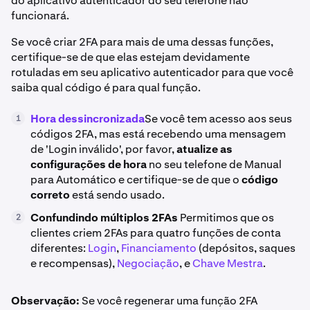
do aplicativo autenticador do seu telefone não
funcionará.
Se você criar 2FA para mais de uma dessas funções,
certifique-se de que elas estejam devidamente
rotuladas em seu aplicativo autenticador para que você
saiba qual código é para qual função.
Hora dessincronizada
Se você tem acesso aos seus
1
códigos 2FA, mas está recebendo uma mensagem
de 'Login inválido', por favor,
atualize as
configurações de hora
no seu telefone de Manual
para Automático e certifique-se de que o
código
correto
está sendo usado.
Confundindo múltiplos 2FAs
Permitimos que os
2
clientes criem 2FAs para quatro funções de conta
diferentes:
Login
,
Financiamento
(depósitos, saques
e recompensas),
Negociação
, e
Chave Mestra
.
Observação:
Se você regenerar uma função 2FA