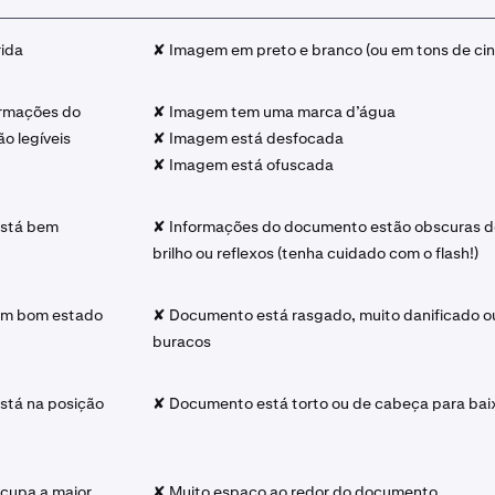
ida
✘ Imagem em preto e branco (ou em tons de cin
ormações do
✘ Imagem tem uma marca d’água
o legíveis
✘ Imagem está desfocada
✘ Imagem está ofuscada
stá bem
✘ Informações do documento estão obscuras d
brilho ou reflexos (tenha cuidado com o flash!)
m bom estado
✘ Documento está rasgado, muito danificado 
buracos
tá na posição
✘ Documento está torto ou de cabeça para bai
cupa a maior
✘ Muito espaço ao redor do documento