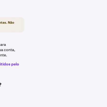
ntas. Não
para
ua conta,
nte.
itidos pelo
?