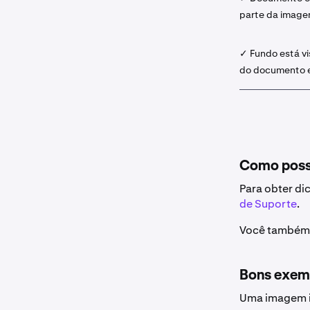
parte da imag
✓ Fundo está vi
do documento 
Como posso
Para obter di
de Suporte
.
Você também 
Bons exem
Uma imagem i