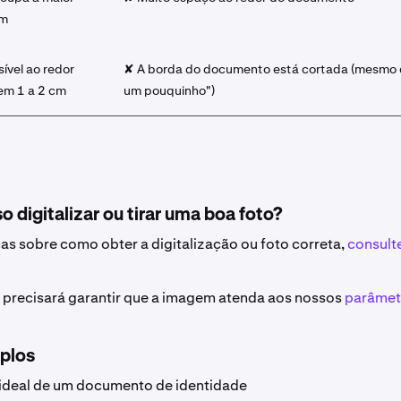
em
sível ao redor
✘ A borda do documento está cortada (mesmo 
em 1 a 2 cm
um pouquinho")
 digitalizar ou tirar uma boa foto?
cas sobre como obter a digitalização ou foto correta,
consult
precisará garantir que a imagem atenda aos nossos
parâmet
plos
deal de um documento de identidade