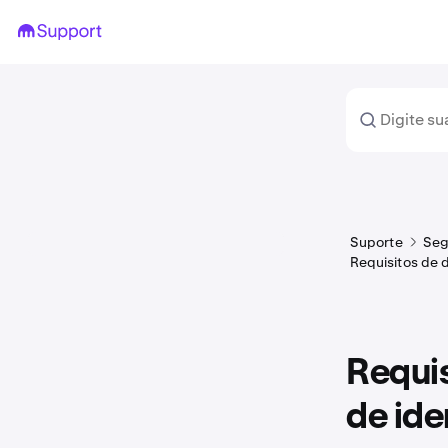
Suporte
Seg
Requisitos de 
Requi
de id