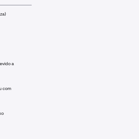
za)
evido a
ou com
xo