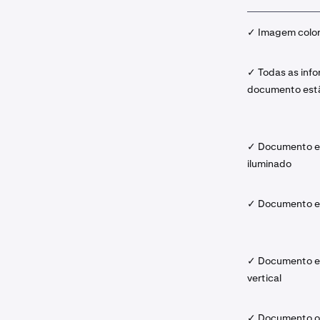
✓ Imagem color
✓ Todas as inf
documento estã
✓ Documento e
iluminado
✓ Documento e
✓ Documento es
vertical
✓ Documento o