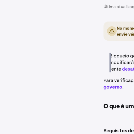
Última atualiza
No mome
envie vá
Bloqueio g
modificar/
tente
desat
Para verifica
governo
.
O que é uma
Requisitos d