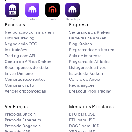
Pro
Kraken
Krak
Desktop
Recursos
Empresa
Negociação com margem
Segurança da Kraken
Futures Trading
Carreiras na Kraken
Negociação OTC
Blog Kraken
Instituições
Programador da Kraken
Trading com API
Sala de imprensa
Centro de API da Kraken
Programa de Afiliados
Recompensas de stake
Listagens de ativos
Enviar Dinheiro
Estado da Kraken
Compras recorrentes
Centro de Apoio
Comprar cripto
Reclamações
Vender criptomoedas
Breakout Prop Trading
Ver Preços
Mercados Populares
Preço da Bitcoin
BTC para USD
Preço da Ethereum
ETH para USD
Preço da Dogecoin
DOGE para USD
Preço da XRP
XRP para USD