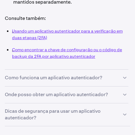
mantidos separadamente.
Consulte também:
Usando um aplicativo autenticador para a verificação em
duas etapas (2FA)
Como encontrar a chave de configuração ou o código de
backup da 2FA por aplicativo autenticador
Como funciona um aplicativo autenticador?
Os códigos são gerados a partir de uma chave secreta
Onde posso obter um aplicativo autenticador?
que é compartilhada entre o serviço que você está
usando (como a Kraken) e seu dispositivo, bem como a
Há uma variedade de aplicativos autenticadores que
Dicas de segurança para usar um aplicativo
hora atual. A chave secreta fornecida no momento do
você pode baixar para seu smartphone.
autenticador?
download é tudo o que é necessário para o
backup
.
Um exemplo popular é o Google Authenticator, que
pode ser encontrado na
Google Play
e na
iOS App Store
.
Ative o bloqueio e o apagamento remotos do seu