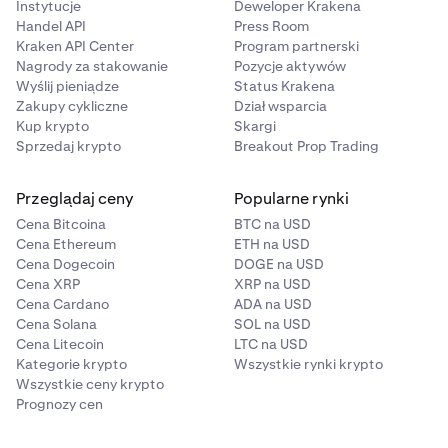
Instytucje
Deweloper Krakena
Handel API
Press Room
Kraken API Center
Program partnerski
Nagrody za stakowanie
Pozycje aktywów
Wyślij pieniądze
Status Krakena
Zakupy cykliczne
Dział wsparcia
Kup krypto
Skargi
Sprzedaj krypto
Breakout Prop Trading
Przeglądaj ceny
Popularne rynki
Cena Bitcoina
BTC na USD
Cena Ethereum
ETH na USD
Cena Dogecoin
DOGE na USD
Cena XRP
XRP na USD
Cena Cardano
ADA na USD
Cena Solana
SOL na USD
Cena Litecoin
LTC na USD
Kategorie krypto
Wszystkie rynki krypto
Wszystkie ceny krypto
Prognozy cen