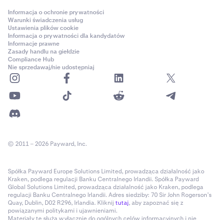
Informacja o ochronie prywatności
Warunki świadczenia usług
Ustawienia plików cookie
Informacja o prywatności dla kandydatów
Informacje prawne
Zasady handlu na giełdzie
Compliance Hub
Nie sprzedawaj/nie udostępniaj
© 2011 – 2026 Payward, Inc.
Spółka Payward Europe Solutions Limited, prowadząca działalność jako
Kraken, podlega regulacji Banku Centralnego Irlandii. Spółka Payward
Global Solutions Limited, prowadząca działalność jako Kraken, podlega
regulacji Banku Centralnego Irlandii. Adres siedziby: 70 Sir John Rogerson’s
Quay, Dublin, D02 R296, Irlandia. Kliknij
tutaj
, aby zapoznać się z
powiązanymi politykami i ujawnieniami.
Materiały te służą wyłącznie do ogólnych celów informacyjnych i nie