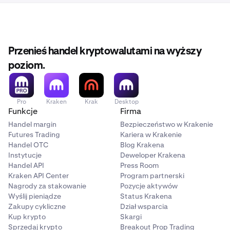
Twoja aplikacja Kraken, Kraken Pro lub Krak App jest
zaktualizowana. (Jeśli korzystasz z urządzenia
mobilnego)
Przenieś handel kryptowalutami na wyższy
poziom.
Pro
Kraken
Krak
Desktop
Funkcje
Firma
Handel margin
Bezpieczeństwo w Krakenie
Futures Trading
Kariera w Krakenie
Handel OTC
Blog Krakena
Instytucje
Deweloper Krakena
Handel API
Press Room
Kraken API Center
Program partnerski
Nagrody za stakowanie
Pozycje aktywów
Wyślij pieniądze
Status Krakena
Zakupy cykliczne
Dział wsparcia
Kup krypto
Skargi
Sprzedaj krypto
Breakout Prop Trading