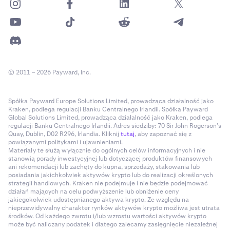
© 2011 – 2026 Payward, Inc.
Spółka Payward Europe Solutions Limited, prowadząca działalność jako
Kraken, podlega regulacji Banku Centralnego Irlandii. Spółka Payward
Global Solutions Limited, prowadząca działalność jako Kraken, podlega
regulacji Banku Centralnego Irlandii. Adres siedziby: 70 Sir John Rogerson’s
Quay, Dublin, D02 R296, Irlandia. Kliknij
tutaj
, aby zapoznać się z
powiązanymi politykami i ujawnieniami.
Materiały te służą wyłącznie do ogólnych celów informacyjnych i nie
stanowią porady inwestycyjnej lub dotyczącej produktów finansowych
ani rekomendacji lub zachęty do kupna, sprzedaży, stakowania lub
posiadania jakichkolwiek aktywów krypto lub do realizacji określonych
strategii handlowych. Kraken nie podejmuje i nie będzie podejmować
działań mających na celu podwyższenie lub obniżenie ceny
jakiegokolwiek udostępnianego aktywa krypto. Ze względu na
nieprzewidywalny charakter rynków aktywów krypto możliwa jest utrata
środków. Od każdego zwrotu i/lub wzrostu wartości aktywów krypto
może być naliczany podatek i dlatego zalecamy zasięgnięcie niezależnej