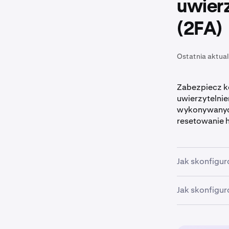
uwier
(2FA)
Ostatnia aktual
Zabezpiecz ko
uwierzytelni
wykonywanych 
resetowanie h
Jak skonfigur
Jak skonfigur
Zaloguj si
1
Następni
Zdecyduj,
Po zalogo
2
1