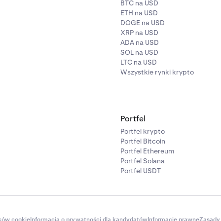
BTC na USD
ETH na USD
DOGE na USD
XRP na USD
ADA na USD
SOL na USD
LTC na USD
Wszystkie rynki krypto
Portfel
Portfel krypto
Portfel Bitcoin
Portfel Ethereum
Portfel Solana
Portfel USDT
ików cookie
Informacja o prywatności dla kandydatów
Informacje prawne
Zasady 