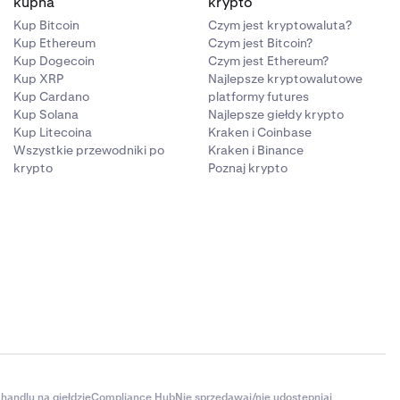
kupna
krypto
Kup Bitcoin
Czym jest kryptowaluta?
Kup Ethereum
Czym jest Bitcoin?
Kup Dogecoin
Czym jest Ethereum?
Kup XRP
Najlepsze kryptowalutowe
Kup Cardano
platformy futures
Kup Solana
Najlepsze giełdy krypto
Kup Litecoina
Kraken i Coinbase
Wszystkie przewodniki po
Kraken i Binance
krypto
Poznaj krypto
handlu na giełdzie
Compliance Hub
Nie sprzedawaj/nie udostępniaj