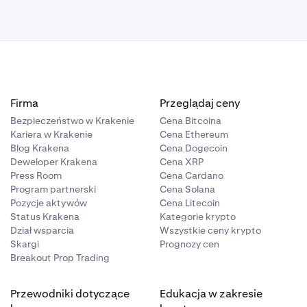
a. Jeśli
a głównego,
tronie. We
toda.
Firma
Przeglądaj ceny
Bezpieczeństwo w Krakenie
Cena Bitcoina
Kariera w Krakenie
Cena Ethereum
Blog Krakena
Cena Dogecoin
Deweloper Krakena
Cena XRP
Press Room
Cena Cardano
Program partnerski
Cena Solana
Pozycje aktywów
Cena Litecoin
Status Krakena
Kategorie krypto
Dział wsparcia
Wszystkie ceny krypto
Skargi
Prognozy cen
Breakout Prop Trading
Przewodniki dotyczące
Edukacja w zakresie