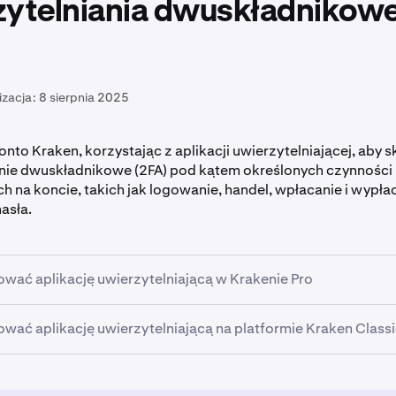
zytelniania dwuskładnikow
izacja:
8 sierpnia 2025
nto Kraken, korzystając z aplikacji uwierzytelniającej, aby
enie dwuskładnikowe (2FA) pod kątem określonych czynności
na koncie, takich jak logowanie, handel, wpłacanie i wypła
asła.
ować aplikację uwierzytelniającą w Krakenie Pro
ować aplikację uwierzytelniającą na platformie Kraken Class
ę na konto Kraken i kliknij ikonę profilu w prawym górnym rog
e wybierz
Ustawienia
i kliknij
Bezpieczeństwo
.
 której funkcji chcesz używać na potrzeby uwierzytelniania
waniu się na konto Kraken
przejdź do strony Bezpieczeństwo