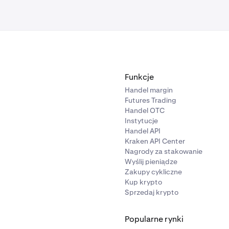
ikacja 2FA” będzie wyświetlała się jako metoda uwierzytelniani
jesz 2FA dla wpłat i wypłat, 2FA dla transakcji lub 2FA klucz
ik
„Wł./Wył.”
będzie ustawiony w położeniu „Wł.” po prawej s
ch przypadkach
aplikacja 2FA
będzie wyświetlała się jako me
Funkcje
Handel margin
Futures Trading
Handel OTC
Instytucje
Handel API
Kraken API Center
Nagrody za stakowanie
Wyślij pieniądze
Zakupy cykliczne
Kup krypto
Sprzedaj krypto
Popularne rynki