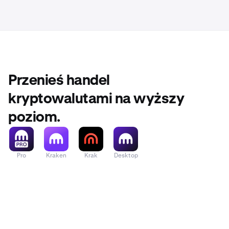
2FA
, „apl
skonfiguru
przełączn
wszystki
Przenieś handel
kryptowalutami na wyższy
poziom.
Pro
Kraken
Krak
Desktop