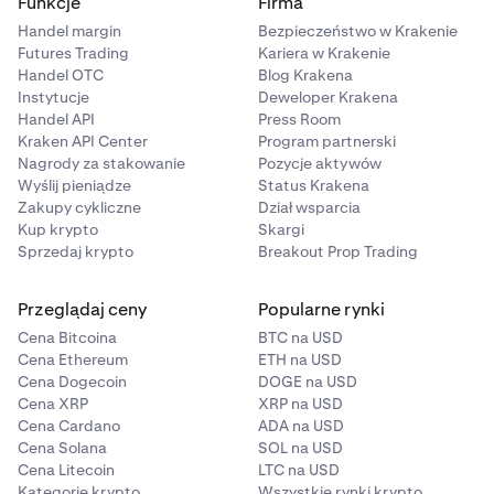
Funkcje
Firma
Zabezpieczającej
.
Jeśli posiadasz środki tylko w
walutach niebędących zabezpieczeniem, nie będziesz
Handel margin
Bezpieczeństwo w Krakenie
mógł handlować spot z depozytem zabezpieczającym,
Futures Trading
Kariera w Krakenie
Handel OTC
Blog Krakena
dopóki wystarczająca waluta zabezpieczająca nie
Instytucje
Deweloper Krakena
zostanie wpłacona na Twoje konto lub nabyta z rynku.
Handel API
Press Room
Kraken API Center
Program partnerski
Nagrody za stakowanie
Pozycje aktywów
Wyślij pieniądze
Status Krakena
Zakupy cykliczne
Dział wsparcia
Kup krypto
Skargi
Sprzedaj krypto
Breakout Prop Trading
Przeglądaj ceny
Popularne rynki
Cena Bitcoina
BTC na USD
Cena Ethereum
ETH na USD
Cena Dogecoin
DOGE na USD
Cena XRP
XRP na USD
Cena Cardano
ADA na USD
Cena Solana
SOL na USD
Cena Litecoin
LTC na USD
Kategorie krypto
Wszystkie rynki krypto