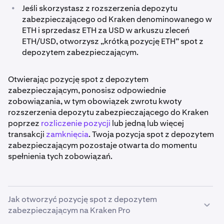
•
Jeśli skorzystasz z rozszerzenia depozytu
zabezpieczającego od Kraken denominowanego w
ETH i sprzedasz ETH za USD w arkuszu zleceń
ETH/USD, otworzysz „krótką pozycję ETH” spot z
depozytem zabezpieczającym.
Otwierając pozycję spot z depozytem
zabezpieczającym, ponosisz odpowiednie
zobowiązania, w tym obowiązek zwrotu kwoty
rozszerzenia depozytu zabezpieczającego do Kraken
poprzez
rozliczenie pozycji
lub jedną lub więcej
transakcji
zamknięcia
. Twoja pozycja spot z depozytem
zabezpieczającym pozostaje otwarta do momentu
spełnienia tych zobowiązań.
Jak otworzyć pozycję spot z depozytem
zabezpieczającym na Kraken Pro