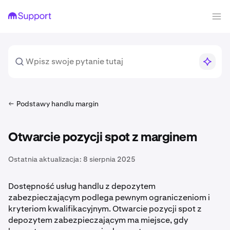
Podstawy handlu margin
Otwarcie pozycji spot z marginem
Ostatnia aktualizacja:
8 sierpnia 2025
Dostępność usług handlu z depozytem
zabezpieczającym podlega pewnym ograniczeniom i
kryteriom kwalifikacyjnym. Otwarcie pozycji spot z
depozytem zabezpieczającym ma miejsce, gdy