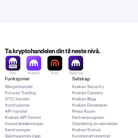
Ta kryptohandelen din til neste nivå.
Pro
Kraken
Krak
Desktop
Funksjoner
Selskap
Marginhandel
Kraken Security
Futures Trading
Kraken Careers
OTC-handel
Kraken Blog
Institusjoner
Kraken Developer
API-handel
Press Room
Kraken API Center
Partnerprogram
Innsatsbelønninger
Oppføring av eiendeler
Send penger
Kraken Status
Gjentagende kjøp
Kundestøttesenter