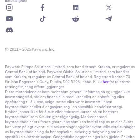
Ikke selg/del
© 2011 – 2026 Payward, Inc.
Payward Europe Solutions Limited, som handler som Kraken, er regulert av
Central Bank of Ireland. Payward Global Solutions Limited, som handler
som Kraken, er regulert av Central Bank of Ireland. Registrert kontor: 70
Sir John Rogerson’s Quay, Dublin, D02 R296, Irland. Klikk
her
for relaterte
retningslinjer og offentliggjøringer.
Disse materialene er bare ment som generell informasjon og utgjør ikke
investeringsråd, råd om finansielle produkter eller en anbefaling eller
oppfordring til å kjøpe, selge, satse eller være investert i noen
kryptoeiendeler eller å engasjere seg i en spesifikk handelsstrategi.
Kraken jobber ikke for å øke eller redusere kursen på en bestemt
kryptoeiendel som Kraken gjør tilgjengelig. Markeder med
kryptoeiendeler er uforutsigbare, noe som kan føre til tap av midler. Skatt
kan være pålagt eventuelle avkastninger og/eller eventuelle verdiøkninger
av kryptoeiendeler, og du bør oppsøke uavhengig rådgivning om din
spesifikke skattesituasjon. Geografiske begrensninger kan gjelde. Enkelte