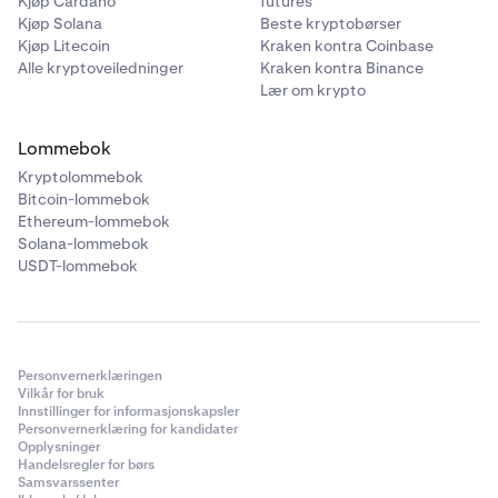
Kjøp Cardano
futures
Kjøp Solana
Beste kryptobørser
Kjøp Litecoin
Kraken kontra Coinbase
Alle kryptoveiledninger
Kraken kontra Binance
Lær om krypto
Lommebok
Kryptolommebok
Bitcoin-lommebok
Ethereum-lommebok
Solana-lommebok
USDT-lommebok
Personvernerklæringen
Vilkår for bruk
Innstillinger for informasjonskapsler
Personvernerklæring for kandidater
Opplysninger
Handelsregler for børs
Samsvarssenter