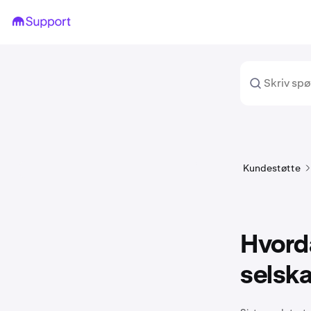
Kundestøtte
Hvorda
selsk