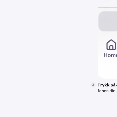
Trykk på 
3
fanen din,