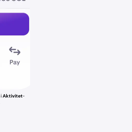
 i
Aktivitet
-
.