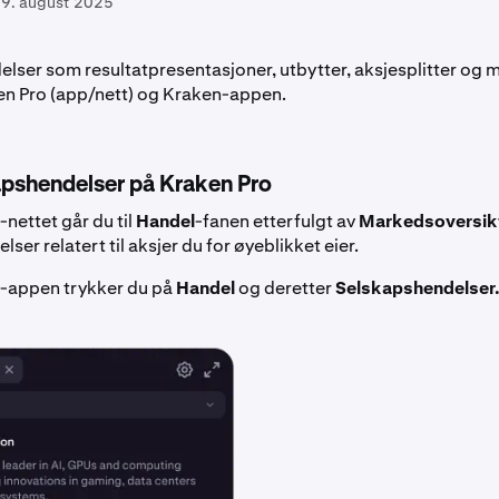
9. august 2025
lser som resultatpresentasjoner, utbytter, aksjesplitter og m
ken Pro (app/nett) og Kraken-appen.
apshendelser på Kraken Pro
nettet går du til
Handel
-fanen etterfulgt av
Markedsoversik
ser relatert til aksjer du for øyeblikket eier.
o-appen trykker du på
Handel
og deretter
Selskapshendelser