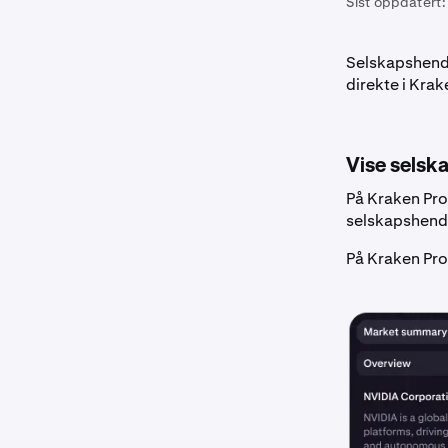
Sist oppdatert:
Selskapshende
direkte i Kra
Vise selsk
På Kraken Pro-
selskapshendel
På Kraken Pr