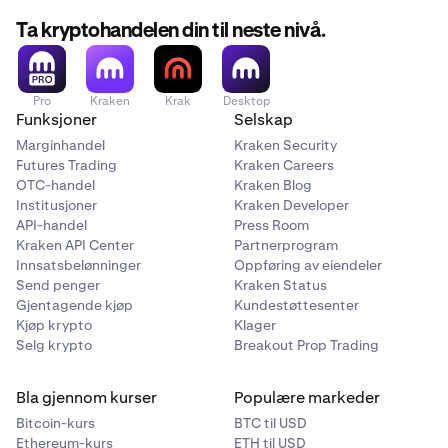
Ta kryptohandelen din til neste nivå.
Pro
Kraken
Krak
Desktop
Funksjoner
Selskap
Marginhandel
Kraken Security
Futures Trading
Kraken Careers
OTC-handel
Kraken Blog
Institusjoner
Kraken Developer
API-handel
Press Room
Kraken API Center
Partnerprogram
Innsatsbelønninger
Oppføring av eiendeler
Send penger
Kraken Status
Gjentagende kjøp
Kundestøttesenter
Kjøp krypto
Klager
Selg krypto
Breakout Prop Trading
Bla gjennom kurser
Populære markeder
Bitcoin-kurs
BTC til USD
Ethereum-kurs
ETH til USD