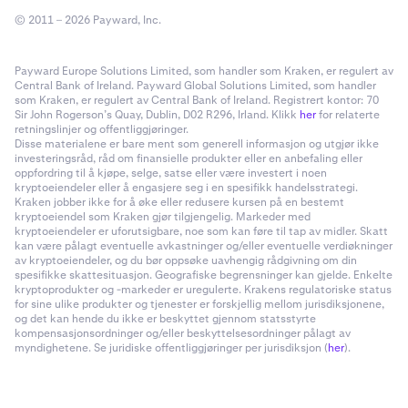
© 2011 – 2026 Payward, Inc.
Payward Europe Solutions Limited, som handler som Kraken, er regulert av
Central Bank of Ireland. Payward Global Solutions Limited, som handler
som Kraken, er regulert av Central Bank of Ireland. Registrert kontor: 70
Sir John Rogerson’s Quay, Dublin, D02 R296, Irland. Klikk
her
for relaterte
retningslinjer og offentliggjøringer.
Disse materialene er bare ment som generell informasjon og utgjør ikke
investeringsråd, råd om finansielle produkter eller en anbefaling eller
oppfordring til å kjøpe, selge, satse eller være investert i noen
kryptoeiendeler eller å engasjere seg i en spesifikk handelsstrategi.
Kraken jobber ikke for å øke eller redusere kursen på en bestemt
kryptoeiendel som Kraken gjør tilgjengelig. Markeder med
kryptoeiendeler er uforutsigbare, noe som kan føre til tap av midler. Skatt
kan være pålagt eventuelle avkastninger og/eller eventuelle verdiøkninger
av kryptoeiendeler, og du bør oppsøke uavhengig rådgivning om din
spesifikke skattesituasjon. Geografiske begrensninger kan gjelde. Enkelte
kryptoprodukter og -markeder er uregulerte. Krakens regulatoriske status
for sine ulike produkter og tjenester er forskjellig mellom jurisdiksjonene,
og det kan hende du ikke er beskyttet gjennom statsstyrte
kompensasjonsordninger og/eller beskyttelsesordninger pålagt av
myndighetene. Se juridiske offentliggjøringer per jurisdiksjon (
her
).