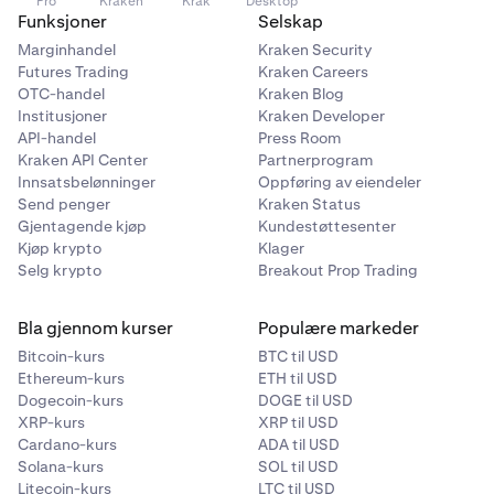
Pro
Kraken
Krak
Desktop
Funksjoner
Selskap
Marginhandel
Kraken Security
Futures Trading
Kraken Careers
OTC-handel
Kraken Blog
Institusjoner
Kraken Developer
API-handel
Press Room
Kraken API Center
Partnerprogram
Innsatsbelønninger
Oppføring av eiendeler
Send penger
Kraken Status
Gjentagende kjøp
Kundestøttesenter
Kjøp krypto
Klager
Selg krypto
Breakout Prop Trading
Bla gjennom kurser
Populære markeder
Bitcoin-kurs
BTC til USD
Ethereum-kurs
ETH til USD
Dogecoin-kurs
DOGE til USD
XRP-kurs
XRP til USD
Cardano-kurs
ADA til USD
Solana-kurs
SOL til USD
Litecoin-kurs
LTC til USD