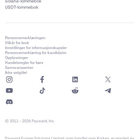
Solana-lommebok
USDT-lommebok
Personvernerklæringen
Vilkår for bruk
Innstillinger for informasjonskapsler
Personvernerklæring for kandidater
Opplysninger
Handelsregler for børs
Samsvarssenter
Ikke selg/del
© 2011 – 2026 Payward, Inc.
Payward Europe Solutions Limited, som handler som Kraken, er regulert av