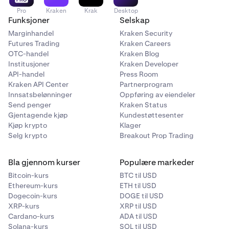
Pro
Kraken
Krak
Desktop
Funksjoner
Selskap
Marginhandel
Kraken Security
Futures Trading
Kraken Careers
OTC-handel
Kraken Blog
Institusjoner
Kraken Developer
API-handel
Press Room
Kraken API Center
Partnerprogram
Innsatsbelønninger
Oppføring av eiendeler
Send penger
Kraken Status
Gjentagende kjøp
Kundestøttesenter
Kjøp krypto
Klager
Selg krypto
Breakout Prop Trading
Bla gjennom kurser
Populære markeder
Bitcoin-kurs
BTC til USD
Ethereum-kurs
ETH til USD
Dogecoin-kurs
DOGE til USD
XRP-kurs
XRP til USD
Cardano-kurs
ADA til USD
Solana-kurs
SOL til USD