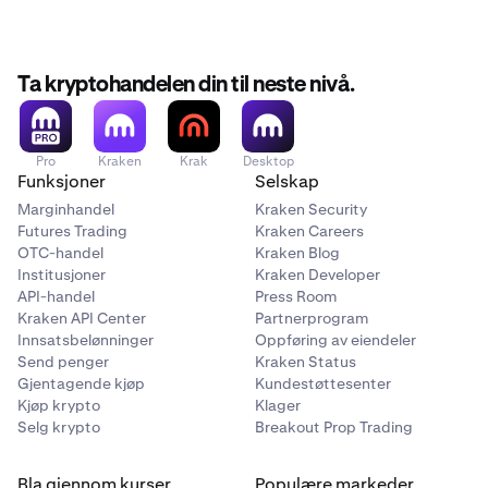
Ta kryptohandelen din til neste nivå.
Pro
Kraken
Krak
Desktop
Funksjoner
Selskap
Marginhandel
Kraken Security
Futures Trading
Kraken Careers
OTC-handel
Kraken Blog
Institusjoner
Kraken Developer
API-handel
Press Room
Kraken API Center
Partnerprogram
Innsatsbelønninger
Oppføring av eiendeler
Send penger
Kraken Status
Gjentagende kjøp
Kundestøttesenter
Kjøp krypto
Klager
Selg krypto
Breakout Prop Trading
Bla gjennom kurser
Populære markeder