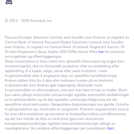
© 2011 – 2026 Payward, Inc.
Payward Europe Solutions Limited, som handler som Kraken, er regulert av
Central Bank of Ireland. Payward Global Solutions Limited, som handler
som Kraken, er regulert av Central Bank of Ireland. Registrert kontor: 70
Sir John Rogerson’s Quay, Dublin, D02 R296, Irland. Klikk
her
for relaterte
retningslinjer og offentliggjøringer.
Disse materialene er bare ment som generell informasjon og utgjør ikke
investeringsråd, råd om finansielle produkter eller en anbefaling eller
oppfordring til å kjøpe, selge, satse eller være investert i noen
kryptoeiendeler eller å engasjere seg i en spesifikk handelsstrategi.
Kraken jobber ikke for å øke eller redusere kursen på en bestemt
kryptoeiendel som Kraken gjør tilgjengelig. Markeder med
kryptoeiendeler er uforutsigbare, noe som kan føre til tap av midler. Skatt
kan være pålagt eventuelle avkastninger og/eller eventuelle verdiøkninger
av kryptoeiendeler, og du bør oppsøke uavhengig rådgivning om din
spesifikke skattesituasjon. Geografiske begrensninger kan gjelde. Enkelte
kryptoprodukter og -markeder er uregulerte. Krakens regulatoriske status
for sine ulike produkter og tjenester er forskjellig mellom jurisdiksjonene,
og det kan hende du ikke er beskyttet gjennom statsstyrte
kompensasjonsordninger og/eller beskyttelsesordninger pålagt av
myndighetene. Se juridiske offentliggjøringer per jurisdiksjon (
her
).