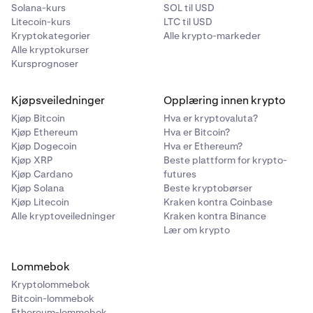
Solana-kurs
SOL til USD
Litecoin-kurs
LTC til USD
Kryptokategorier
Alle krypto-markeder
Alle kryptokurser
Kursprognoser
Kjøpsveiledninger
Opplæring innen krypto
Kjøp Bitcoin
Hva er kryptovaluta?
Kjøp Ethereum
Hva er Bitcoin?
Kjøp Dogecoin
Hva er Ethereum?
Kjøp XRP
Beste plattform for krypto-
Kjøp Cardano
futures
Kjøp Solana
Beste kryptobørser
Kjøp Litecoin
Kraken kontra Coinbase
Alle kryptoveiledninger
Kraken kontra Binance
Lær om krypto
Lommebok
Kryptolommebok
Bitcoin-lommebok
Ethereum-lommebok