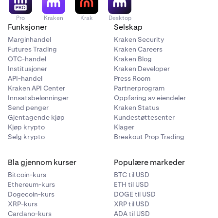
Pro
Kraken
Krak
Desktop
Funksjoner
Selskap
Marginhandel
Kraken Security
Futures Trading
Kraken Careers
OTC-handel
Kraken Blog
Institusjoner
Kraken Developer
API-handel
Press Room
Kraken API Center
Partnerprogram
Innsatsbelønninger
Oppføring av eiendeler
Send penger
Kraken Status
Gjentagende kjøp
Kundestøttesenter
Kjøp krypto
Klager
Selg krypto
Breakout Prop Trading
Bla gjennom kurser
Populære markeder
Bitcoin-kurs
BTC til USD
Ethereum-kurs
ETH til USD
Dogecoin-kurs
DOGE til USD
XRP-kurs
XRP til USD
Cardano-kurs
ADA til USD