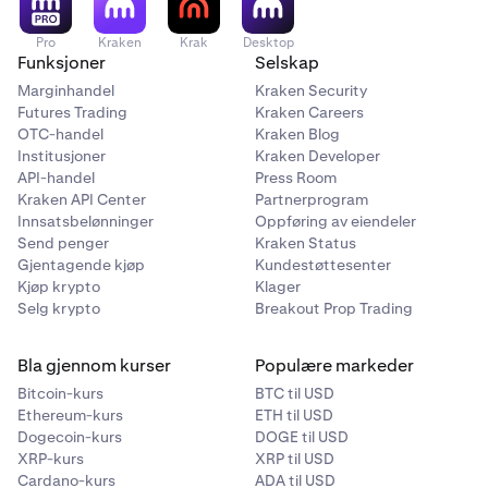
Ikke tilgjengelig for kunder i Storbritannia, Canada
Pro
Kraken
Krak
Desktop
og USA
Funksjoner
Selskap
Marginhandel
Kraken Security
Futures Trading
Kraken Careers
OTC-handel
Kraken Blog
Institusjoner
Kraken Developer
API-handel
Press Room
Kraken API Center
Partnerprogram
Innsatsbelønninger
Oppføring av eiendeler
Send penger
Kraken Status
Gjentagende kjøp
Kundestøttesenter
Kjøp krypto
Klager
Selg krypto
Breakout Prop Trading
Bla gjennom kurser
Populære markeder
Bitcoin-kurs
BTC til USD
Ethereum-kurs
ETH til USD
Dogecoin-kurs
DOGE til USD
XRP-kurs
XRP til USD
Cardano-kurs
ADA til USD