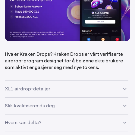
Hva er Kraken Drops? Kraken Drops er vårt verifiserte
airdrop-program designet for å belønne ekte brukere
som aktivt engasjerer seg med nye tokens.
XL1 airdrop-detaljer
Slik kvalifiserer du deg
•
Airdrop-beløp: $100 000 i XL1-tokens, fordelt likt
mellom kvalifiserte brukere
•
Hvem kan delta?
Kvalifiseringsperiode: 13. oktober – 19. oktober
•
Vær en Kraken+-abonnent
2025 (avsluttes kl. 23:59 UTC)
•
Handle minst 150 000 XL1 (~$150) i løpet av