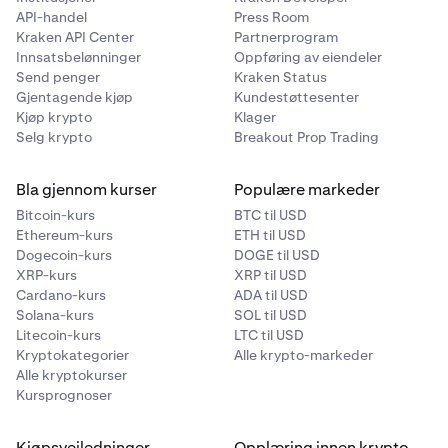
API-handel
Press Room
Kraken API Center
Partnerprogram
Innsatsbelønninger
Oppføring av eiendeler
Send penger
Kraken Status
Gjentagende kjøp
Kundestøttesenter
Kjøp krypto
Klager
Selg krypto
Breakout Prop Trading
Bla gjennom kurser
Populære markeder
Bitcoin-kurs
BTC til USD
Ethereum-kurs
ETH til USD
Dogecoin-kurs
DOGE til USD
XRP-kurs
XRP til USD
Cardano-kurs
ADA til USD
Solana-kurs
SOL til USD
Litecoin-kurs
LTC til USD
Kryptokategorier
Alle krypto-markeder
Alle kryptokurser
Kursprognoser
Kjøpsveiledninger
Opplæring innen krypto