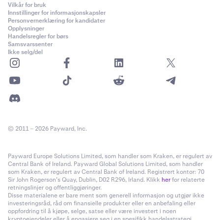
Vilkår for bruk
Innstillinger for informasjonskapsler
Personvernerklæring for kandidater
Opplysninger
Handelsregler for børs
Samsvarssenter
Ikke selg/del
© 2011 – 2026 Payward, Inc.
Payward Europe Solutions Limited, som handler som Kraken, er regulert av
Central Bank of Ireland. Payward Global Solutions Limited, som handler
som Kraken, er regulert av Central Bank of Ireland. Registrert kontor: 70
Sir John Rogerson’s Quay, Dublin, D02 R296, Irland. Klikk
her
for relaterte
retningslinjer og offentliggjøringer.
Disse materialene er bare ment som generell informasjon og utgjør ikke
investeringsråd, råd om finansielle produkter eller en anbefaling eller
oppfordring til å kjøpe, selge, satse eller være investert i noen
kryptoeiendeler eller å engasjere seg i en spesifikk handelsstrategi.