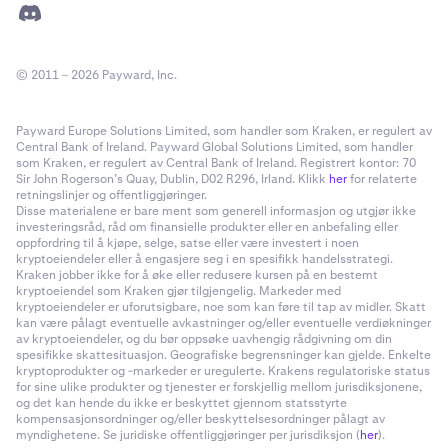
© 2011 – 2026 Payward, Inc.
Payward Europe Solutions Limited, som handler som Kraken, er regulert av
Central Bank of Ireland. Payward Global Solutions Limited, som handler
som Kraken, er regulert av Central Bank of Ireland. Registrert kontor: 70
Sir John Rogerson’s Quay, Dublin, D02 R296, Irland. Klikk
her
for relaterte
retningslinjer og offentliggjøringer.
Disse materialene er bare ment som generell informasjon og utgjør ikke
investeringsråd, råd om finansielle produkter eller en anbefaling eller
oppfordring til å kjøpe, selge, satse eller være investert i noen
kryptoeiendeler eller å engasjere seg i en spesifikk handelsstrategi.
Kraken jobber ikke for å øke eller redusere kursen på en bestemt
kryptoeiendel som Kraken gjør tilgjengelig. Markeder med
kryptoeiendeler er uforutsigbare, noe som kan føre til tap av midler. Skatt
kan være pålagt eventuelle avkastninger og/eller eventuelle verdiøkninger
av kryptoeiendeler, og du bør oppsøke uavhengig rådgivning om din
spesifikke skattesituasjon. Geografiske begrensninger kan gjelde. Enkelte
kryptoprodukter og -markeder er uregulerte. Krakens regulatoriske status
for sine ulike produkter og tjenester er forskjellig mellom jurisdiksjonene,
og det kan hende du ikke er beskyttet gjennom statsstyrte
kompensasjonsordninger og/eller beskyttelsesordninger pålagt av
myndighetene. Se juridiske offentliggjøringer per jurisdiksjon (
her
).