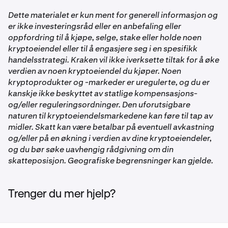
Belønninger krediteres din Kraken-konto innen 30 dager
belønning.
etter at utfordringen avsluttes.
Trykk på
PLAY Trading Challenge
Dette materialet er kun ment for generell informasjon og
er ikke investeringsråd eller en anbefaling eller
Trykk på
Meld deg på nå
oppfordring til å kjøpe, selge, stake eller holde noen
1
kryptoeiendel eller til å engasjere seg i en spesifikk
Når du er påmeldt, handler du minst 2 000 PLAY på spot i
handelsstrategi. Kraken vil ikke iverksette tiltak for å øke
40 000
løpet av utfordringsperioden. Vi sporer fremgangen din
verdien av noen kryptoeiendel du kjøper. Noen
automatisk via ledertavlen.
40 000
kryptoprodukter og -markeder er uregulerte, og du er
kanskje ikke beskyttet av statlige kompensasjons-
PLAY
og/eller reguleringsordninger. Den uforutsigbare
hver
naturen til kryptoeiendelsmarkedene kan føre til tap av
midler. Skatt kan være betalbar på eventuell avkastning
og/eller på en økning i verdien av dine kryptoeiendeler,
2–3
og du bør søke uavhengig rådgivning om din
skatteposisjon. Geografiske begrensninger kan gjelde.
20,000
40 000
Trenger du mer hjelp?
PLAY
hver