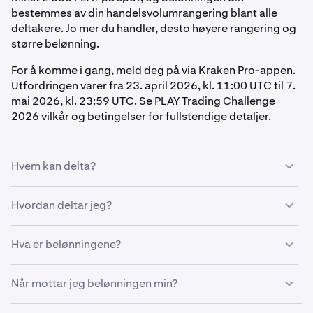
bestemmes av din handelsvolumrangering blant alle
deltakere. Jo mer du handler, desto høyere rangering og
større belønning.
For å komme i gang, meld deg på via Kraken Pro-appen.
Utfordringen varer fra 23. april 2026, kl. 11:00 UTC til 7.
mai 2026, kl. 23:59 UTC. Se PLAY Trading Challenge
2026 vilkår og betingelser for fullstendige detaljer.
Hvem kan delta?
For å kvalifisere må du:
Hvordan deltar jeg?
Bo i en støttet region
Fra Kraken Pro-appen:
Hva er belønningene?
Ha en verifisert Kraken-konto i god stand
Trykk på
Mer
Meld deg på utfordringen før du handler
Belønningen din bestemmes av din
Når mottar jeg belønningen min?
Under Kampanjer, trykk på
Kampanjer
handelsvolumrangering blant alle kvalifiserte deltakere.
Handle minst 2 000 PLAY på spot i løpet av
Jo mer du handler, desto høyere rangering og større
utfordringsperioden
Under Konkurranser, trykk på
Se alle