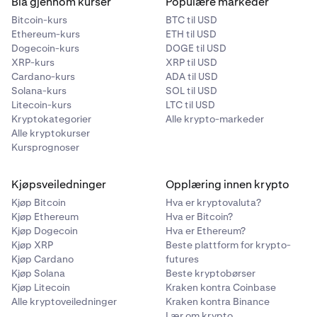
Bla gjennom kurser
Populære markeder
21–100
Bitcoin-kurs
BTC til USD
Ethereum-kurs
ETH til USD
1,250
Dogecoin-kurs
DOGE til USD
XRP-kurs
XRP til USD
100 000
Cardano-kurs
ADA til USD
Solana-kurs
SOL til USD
PLAY
Litecoin-kurs
LTC til USD
hver
Kryptokategorier
Alle krypto-markeder
Alle kryptokurser
Kursprognoser
101+
Kjøpsveiledninger
Opplæring innen krypto
100 000 delt (variabel)
Kjøp Bitcoin
Hva er kryptovaluta?
100 000
Kjøp Ethereum
Hva er Bitcoin?
Kjøp Dogecoin
Hva er Ethereum?
PLAY
Kjøp XRP
Beste plattform for krypto-
Kjøp Cardano
futures
delt
Kjøp Solana
Beste kryptobørser
Kjøp Litecoin
Kraken kontra Coinbase
Alle kryptoveiledninger
Kraken kontra Binance
Lær om krypto