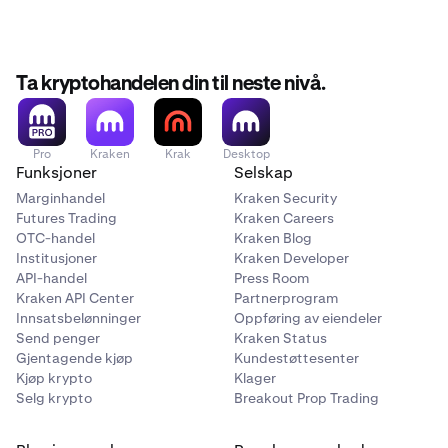
4–10
Ta kryptohandelen din til neste nivå.
10 000
70 000
Pro
Kraken
Krak
Desktop
PLAY
Funksjoner
Selskap
hver
Marginhandel
Kraken Security
Futures Trading
Kraken Careers
OTC-handel
Kraken Blog
Institusjoner
Kraken Developer
11–20
API-handel
Press Room
5 000
Kraken API Center
Partnerprogram
Innsatsbelønninger
Oppføring av eiendeler
50 000
Send penger
Kraken Status
Gjentagende kjøp
Kundestøttesenter
PLAY
Kjøp krypto
Klager
Selg krypto
Breakout Prop Trading
hver