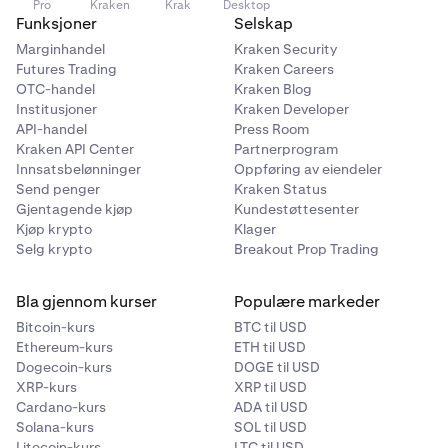
Pro
Kraken
Krak
Desktop
Funksjoner
Selskap
Merk:
En tildeling på
1 000 NIGHT eller mer
kreves for å
Marginhandel
Kraken Security
være kvalifisert for denne airdropen. Kunder med en
Futures Trading
Kraken Careers
tildeling på under
1 000 NIGHT
vil ikke motta en
OTC-handel
Kraken Blog
distribusjon.
Institusjoner
Kraken Developer
API-handel
Press Room
Kraken API Center
Partnerprogram
Innsatsbelønninger
Oppføring av eiendeler
Send penger
Kraken Status
Gjentagende kjøp
Kundestøttesenter
Kjøp krypto
Klager
Selg krypto
Breakout Prop Trading
Bla gjennom kurser
Populære markeder
Bitcoin-kurs
BTC til USD
Ethereum-kurs
ETH til USD
Dogecoin-kurs
DOGE til USD
XRP-kurs
XRP til USD
Cardano-kurs
ADA til USD
Solana-kurs
SOL til USD
Litecoin-kurs
LTC til USD