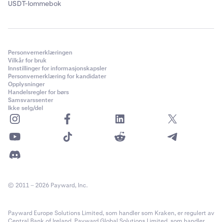
USDT-lommebok
Personvernerklæringen
Vilkår for bruk
Innstillinger for informasjonskapsler
Personvernerklæring for kandidater
Opplysninger
Handelsregler for børs
Samsvarssenter
Ikke selg/del
© 2011 – 2026 Payward, Inc.
Payward Europe Solutions Limited, som handler som Kraken, er regulert av
Central Bank of Ireland. Payward Global Solutions Limited, som handler