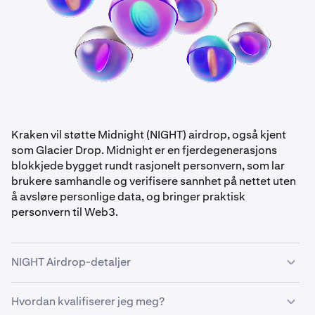
Kraken vil støtte Midnight (NIGHT) airdrop, også kjent
som Glacier Drop. Midnight er en fjerdegenerasjons
blokkjede bygget rundt rasjonelt personvern, som lar
brukere samhandle og verifisere sannhet på nettet uten
å avsløre personlige data, og bringer praktisk
personvern til Web3.
NIGHT Airdrop-detaljer
Hvordan kvalifiserer jeg meg?
•
Airdrop-beløp: ~$24M i NIGHT-tokens, fordelt