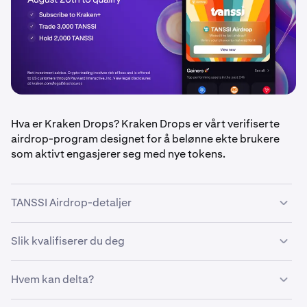
Hva er Kraken Drops? Kraken Drops er vårt verifiserte
airdrop-program designet for å belønne ekte brukere
som aktivt engasjerer seg med nye tokens.
TANSSI Airdrop-detaljer
Slik kvalifiserer du deg
•
Airdrop-beløp:
$100 000 i TANSSI-tokens, fordelt
likt mellom kvalifiserte brukere
•
Hvem kan delta?
Kvalifiseringsperiode
: 18. august – 20. august 2025
•
Vær en
Kraken+-abonnent
(avsluttes kl. 23:59 UTC)
•
Handle minst 3 000 TANSSI i løpet av