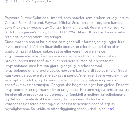
© 2011 – 2026 Payward, Inc.
Payward Europe Solutions Limited, som handler som Kraken, er regulert av
Central Bank of Ireland. Payward Global Solutions Limited, som handler
som Kraken, er regulert av Central Bank of Ireland. Registrert kontor: 70
Sir John Rogerson’s Quay, Dublin, D02 R296, Irland. Klikk
her
for relaterte
retningslinjer og offentliggjøringer.
Disse materialene er bare ment som generell informasjon og utgjør ikke
investeringsråd, råd om finansielle produkter eller en anbefaling eller
oppfordring til å kjøpe, selge, satse eller være investert i noen
kryptoeiendeler eller å engasjere seg i en spesifikk handelsstrategi.
Kraken jobber ikke for å øke eller redusere kursen på en bestemt
kryptoeiendel som Kraken gjør tilgjengelig. Markeder med
kryptoeiendeler er uforutsigbare, noe som kan føre til tap av midler. Skatt
kan være pålagt eventuelle avkastninger og/eller eventuelle verdiøkninger
av kryptoeiendeler, og du bør oppsøke uavhengig rådgivning om din
spesifikke skattesituasjon. Geografiske begrensninger kan gjelde. Enkelte
kryptoprodukter og -markeder er uregulerte. Krakens regulatoriske status
for sine ulike produkter og tjenester er forskjellig mellom jurisdiksjonene,
og det kan hende du ikke er beskyttet gjennom statsstyrte
kompensasjonsordninger og/eller beskyttelsesordninger pålagt av
myndighetene. Se juridiske offentliggjøringer per jurisdiksjon (
her
).