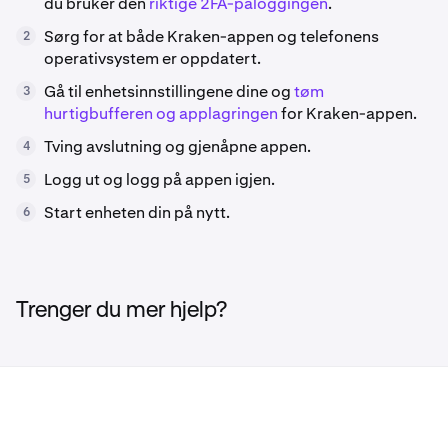
du bruker den
riktige 2FA-påloggingen
.
Sørg for at både Kraken-appen og telefonens
2
operativsystem er oppdatert.
Gå til enhetsinnstillingene dine og
tøm
3
hurtigbufferen og applagringen
for Kraken-appen.
Tving avslutning og gjenåpne appen.
4
Logg ut og logg på appen igjen.
5
Start enheten din på nytt.
6
Trenger du mer hjelp?