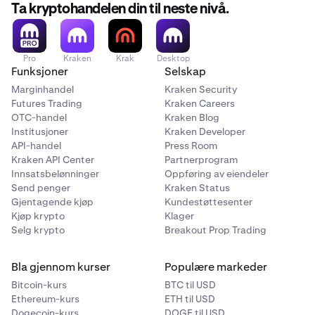
Ta kryptohandelen din til neste nivå.
Pro
Kraken
Krak
Desktop
Funksjoner
Selskap
Marginhandel
Kraken Security
Futures Trading
Kraken Careers
OTC-handel
Kraken Blog
Institusjoner
Kraken Developer
API-handel
Press Room
Kraken API Center
Partnerprogram
Innsatsbelønninger
Oppføring av eiendeler
Send penger
Kraken Status
Gjentagende kjøp
Kundestøttesenter
Kjøp krypto
Klager
Selg krypto
Breakout Prop Trading
Bla gjennom kurser
Populære markeder
Bitcoin-kurs
BTC til USD
Ethereum-kurs
ETH til USD
Dogecoin-kurs
DOGE til USD