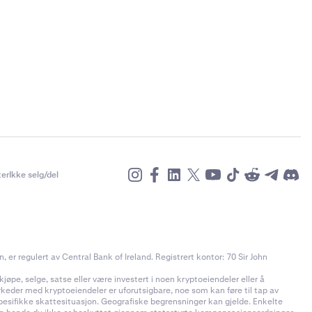
er
Ikke selg/del
r regulert av Central Bank of Ireland. Registrert kontor: 70 Sir John
jøpe, selge, satse eller være investert i noen kryptoeiendeler eller å
rkeder med kryptoeiendeler er uforutsigbare, noe som kan føre til tap av
pesifikke skattesituasjon. Geografiske begrensninger kan gjelde. Enkelte