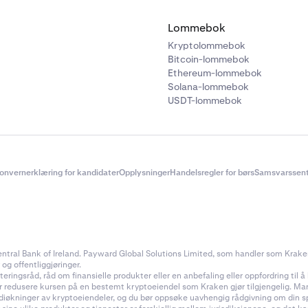
Lommebok
Kryptolommebok
Bitcoin-lommebok
Ethereum-lommebok
Solana-lommebok
USDT-lommebok
onvernerklæring for kandidater
Opplysninger
Handelsregler for børs
Samsvarssent
ral Bank of Ireland. Payward Global Solutions Limited, som handler som Kraken, e
 og offentliggjøringer.
ingsråd, råd om finansielle produkter eller en anbefaling eller oppfordring til å k
ler redusere kursen på en bestemt kryptoeiendel som Kraken gjør tilgjengelig. Ma
rdiøkninger av kryptoeiendeler, og du bør oppsøke uavhengig rådgivning om din s