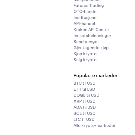
Futures Trading
takt kundestøtte her:
OTC-handel
Institusjoner
port.kraken.com/forms/37016855737620
API-handel
Kraken API Center
rk:
Innsatsbelønninger
Send penger
e å sende inn skjemaet for tapt tilgang hvis:
Gjentagende kjøp
Kjøp krypto
e lenger logge på med identitetsleverandøren din, og du kan 
Selg krypto
lle passordet til Kraken-kontoen din.
skje hvis du har knyttet e-posten din til Apples Skjul e-posten
Populære markeder
r mottar Krakens e-poster (ikke engang i søppelposten din).
BTC til USD
n-kontoen din bruker en separat, gyldig e-post, bør du kunne
ETH til USD
DOGE til USD
ter å ha tilbakestilt passordet ditt – ingen skjema nødvendig.
XRP til USD
ADA til USD
SOL til USD
LTC til USD
Alle krypto-markeder