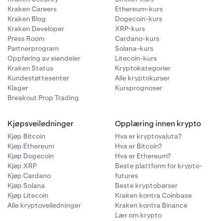
Kraken Careers
Ethereum-kurs
Kraken Blog
Dogecoin-kurs
Kraken Developer
XRP-kurs
Press Room
Cardano-kurs
Partnerprogram
Solana-kurs
Oppføring av eiendeler
Litecoin-kurs
Kraken Status
Kryptokategorier
Kundestøttesenter
Alle kryptokurser
Klager
Kursprognoser
ikke
Breakout Prop Trading
 min, og du
Kjøpsveiledninger
Opplæring innen krypto
Kjøp Bitcoin
Hva er kryptovaluta?
 logge på
Kjøp Ethereum
Hva er Bitcoin?
Kjøp Dogecoin
Hva er Ethereum?
Kjøp XRP
Beste plattform for krypto-
Kjøp Cardano
futures
Kjøp Solana
Beste kryptobørser
Kjøp Litecoin
Kraken kontra Coinbase
Alle kryptoveiledninger
Kraken kontra Binance
Lær om krypto