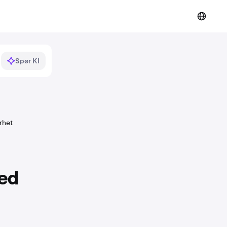
Spør KI
rhet
med