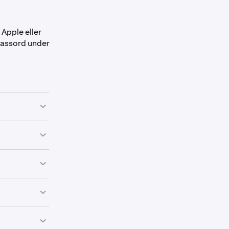
Apple eller
passord under
esendings-e-
n. Meldinger
resendings-e-
terende