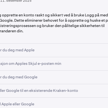
11. desember 2025
g opprette en konto raskt og sikkert ved å bruke Logg på med 
oogle. Dette eliminerer behovet for å opprette og huske et 
istreringsprosessen og bruker den pålitelige sikkerheten til
erandøren din.
rer du deg med Apple
asjon om Apples Skjul e-posten min
akens
registreringsside
eller i appen.
e- eller Google-knappene.
rer du deg med Google
velger Skjul e-posten min, må du sørge for å hvitliste din Apple-vider
-meldingen vises, velg:
sse for å forhindre at Kraken-e-poster havner i søppelpostmappen di
en min, eller Skjul e-posten min* (Apple vil generere en vide
evert til den private videresendingsadressen som slutter på
ller Google til en eksisterende Kraken-konto
se).
akens
registreringsside
eller i appen.
relay.appleid.com, som ikke er et Kraken-domene.
påloggingen ved å bruke:
 på med Google.
ble en identitetsleverandør (Apple eller Google) til en eksis
 Apple eller Google
.
D
le-kontoen du vil bruke.