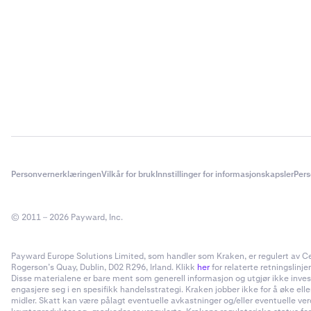
Personvernerklæringen
Vilkår for bruk
Innstillinger for informasjonskapsler
Pers
© 2011 – 2026 Payward, Inc.
Payward Europe Solutions Limited, som handler som Kraken, er regulert av Cent
Rogerson’s Quay, Dublin, D02 R296, Irland. Klikk
her
for relaterte retningslinjer
Disse materialene er bare ment som generell informasjon og utgjør ikke invester
engasjere seg i en spesifikk handelsstrategi. Kraken jobber ikke for å øke el
midler. Skatt kan være pålagt eventuelle avkastninger og/eller eventuelle ve